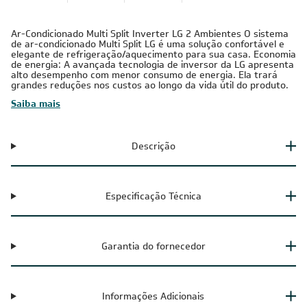
220V -
30.000 BTUs
Inverter
Monofásico
Tubulação Gasosa
Tubulação Líquida
Cobre
3/8
1/4
Ar-Condicionado Multi Split Inverter LG 2 Ambientes O sistema
de ar-condicionado Multi Split LG é uma solução confortável e
elegante de refrigeração/aquecimento para sua casa. Economia
de energia: A avançada tecnologia de inversor da LG apresenta
alto desempenho com menor consumo de energia. Ela trará
grandes reduções nos custos ao longo da vida útil do produto.
Saiba mais
Descrição
Especificação Técnica