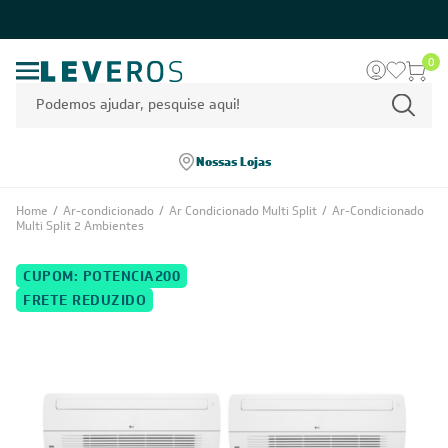
0
Nossas Lojas
Home
/
Ar-condicionado
/
Ar Condicionado Multi Split
/
Ar-Condicionado
Multi Split 2 Ambientes
CUPOM: POTENCIA200
FRETE REDUZIDO