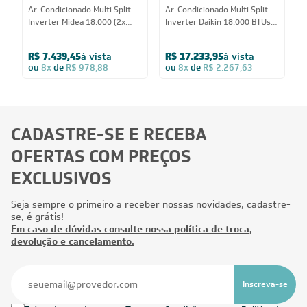
18.000
18.000
BTUs
BTUs
Ar-Condicionado Multi Split
Ar-Condicionado Multi Split
A
Inverter Midea 18.000 (2x
Inverter Daikin 18.000 BTUs
I
Evap Cassete 1 Via 12.000)
(2x Evap Cassete 1 Via
(
Quente/Frio 220V
12.000) Quente/Frio 220V
Q
R$ 7.439,45
à vista
R$ 17.233,95
à vista
ou
8x
de
R$ 978,88
ou
8x
de
R$ 2.267,63
CADASTRE-SE E RECEBA
OFERTAS COM PREÇOS
EXCLUSIVOS
Seja sempre o primeiro a receber nossas novidades, cadastre-
se, é grátis!
Em caso de dúvidas consulte nossa política de troca,