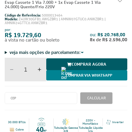
Produto vendido e entregue por:
Leveros
Ar-Condicionado Multi Split Inverter LG 30.000 (1x
Evap Cassete 1 Via 7.000 + 1x Evap Cassete 1 Via
24.000) Quente/Frio 220V
Código de Referência:
5000013464
Modelo:
Z4UW30GFB1.AWGZBR1 | AMNW07GTUC0.ANWZBR1 |
AMNW24GTTC0.ANWZBR1
por:
R$ 19.729,60
ou:
R$ 20.768,00
8x
de
R$ 2.596,00
à vista no cartão ou boleto
veja mais opções de parcelamento:
COMPRAR AGORA
COMPRAR VIA WHATSAPP
CALCULAR