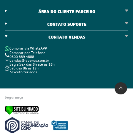
Política de Troca e Devolução
Política de Garantia
Política de Outlet
Código de Conduta
ÁREA DO CLIENTE
ÁREA DO CLIENTE PARCEIRO
CONTATO SUPORTE
CONTATO VENDAS
Comprar via WhatsAPP
Comprar por Telefone
0800 889 4888
vendas@leveros.com.br
Seg a Sex das 8h até as 18h
Sáb das 8h as 12h
*exceto feriados
Segurança