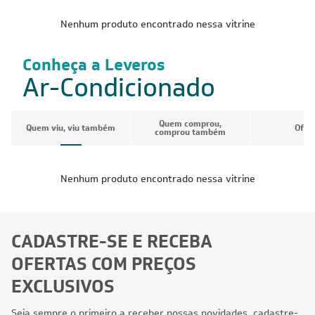
Nenhum produto encontrado nessa vitrine
Conheça a Leveros
Ar-Condicionado
Quem comprou,
Quem viu, viu também
Ofer
comprou também
Nenhum produto encontrado nessa vitrine
CADASTRE-SE E RECEBA
OFERTAS COM PREÇOS
EXCLUSIVOS
Seja sempre o primeiro a receber nossas novidades, cadastre-