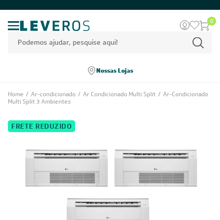
0
Nossas Lojas
Home
/
Ar-condicionado
/
Ar Condicionado Multi Split
/
Ar-Condicionado
Multi Split 3 Ambientes
FRETE REDUZIDO