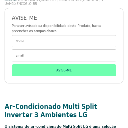
Modelo:
A3UW24GFA3,AWGZBRZ|AMNW09GTUC0,ANWALAT|PT-
UAHG0,ENCXGLO-BR
AVISE-ME
Para ser avisado da disponibilidade deste Produto, basta
preencher os campos abaixo
AVISE-ME
Ar-Condicionado Multi Split
Inverter 3 Ambientes LG
O sistema de ar-condicionado Multi Split LG é uma solução