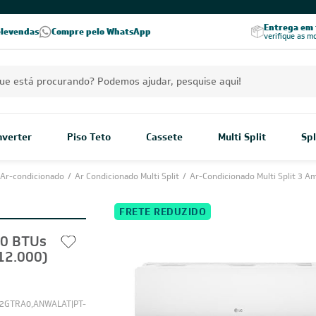
Excelência no RA
Entrega em t
elevendas
Compre pelo WhatsApp
Seja parceiro Leveros
Excelência no Reclame Aqui
verifique as m
Inverter
Piso Teto
Cassete
Multi Split
Spl
Ar-condicionado
/
Ar Condicionado Multi Split
/
Ar-Condicionado Multi Split 3 A
FRETE REDUZIDO
00 BTUs
12.000)
GTRA0,ANWALAT|PT-