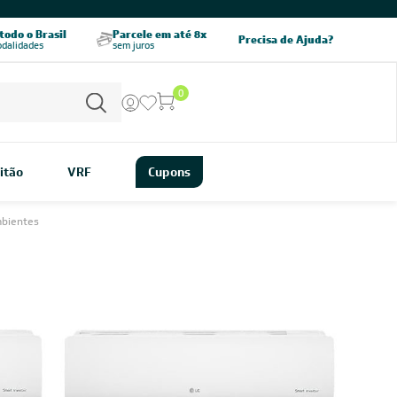
odo o Brasil
Parcele em até 8x
5% OFF no PIX
Precisa de Ajuda?
odalidades
sem juros
pagamento à vista
0
itão
VRF
Cupons
mbientes