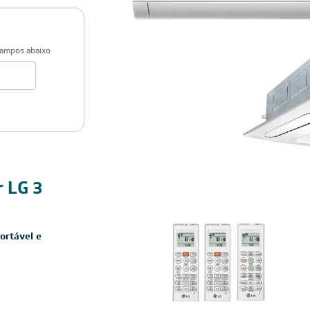
campos abaixo
r LG 3
ortável e