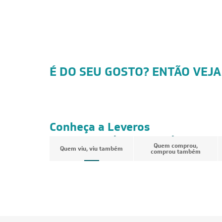
É DO SEU GOSTO? ENTÃO VEJA
Conheça a Leveros
Ar-Condicionado
Quem comprou,
Quem viu, viu também
comprou também