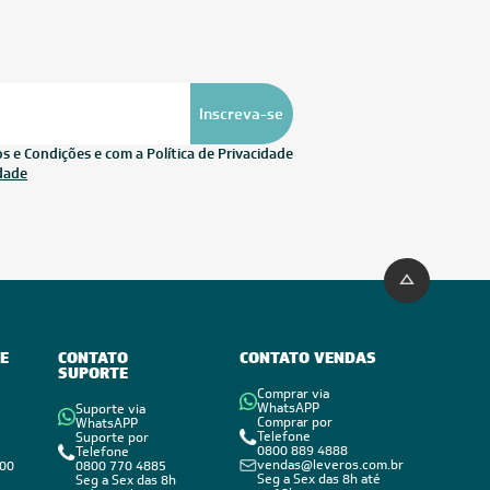
Inscreva-se
 e Condições e com a Política de Privacidade
idade
E
CONTATO
CONTATO VENDAS
SUPORTE
Comprar via
WhatsAPP
Suporte via
Comprar por
WhatsAPP
Telefone
Suporte por
0800 889 4888
Telefone
vendas@leveros.com.br
800
0800 770 4885
Seg a Sex das 8h até
Seg a Sex das 8h