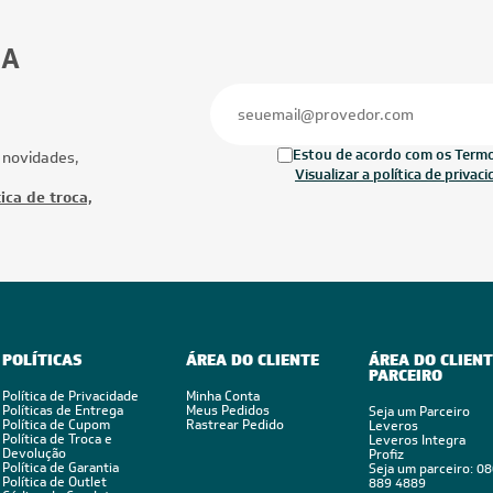
BA
Estou de acordo com os Termos
 novidades,
Visualizar a política de privac
ica de troca,
POLÍTICAS
ÁREA DO CLIENTE
ÁREA DO CLIENT
PARCEIRO
Política de Privacidade
Minha Conta
Políticas de Entrega
Meus Pedidos
Seja um Parceiro
Política de Cupom
Rastrear Pedido
Leveros
Política de Troca e
Leveros Integra
Devolução
Profiz
Política de Garantia
Seja um parceiro: 0
Política de Outlet
889 4889