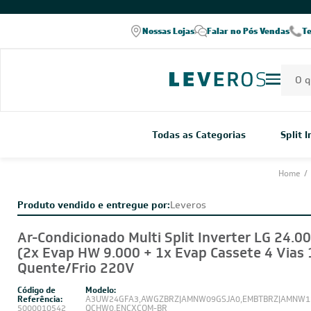
Nossas Lojas
Falar no Pós Vendas
T
Todas as Categorias
Split 
Home
/
Produto vendido e entregue por:
Leveros
Ar-Condicionado Multi Split Inverter LG 24.0
(2x Evap HW 9.000 + 1x Evap Cassete 4 Vias 
Quente/Frio 220V
Código de
Modelo:
Referência:
A3UW24GFA3,AWGZBRZ|AMNW09GSJA0,EMBTBRZ|AMNW12
5000010542
QCHW0,ENCXCOM-BR