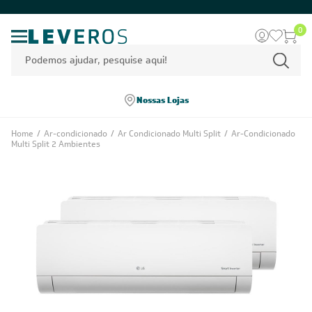
0
Nossas Lojas
Home
/
Ar-condicionado
/
Ar Condicionado Multi Split
/
Ar-Condicionado
Multi Split 2 Ambientes