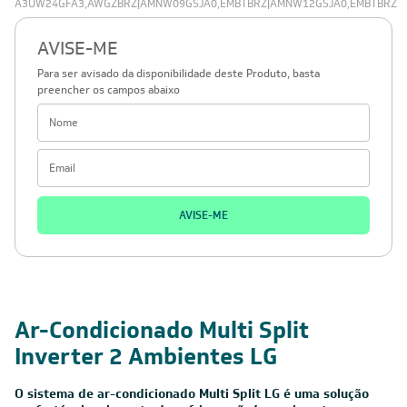
A3UW24GFA3,AWGZBRZ|AMNW09GSJA0,EMBTBRZ|AMNW12GSJA0,EMBTBRZ
AVISE-ME
Para ser avisado da disponibilidade deste Produto, basta
preencher os campos abaixo
AVISE-ME
Ar-Condicionado Multi Split
Inverter 2 Ambientes LG
O sistema de ar-condicionado Multi Split LG é uma solução