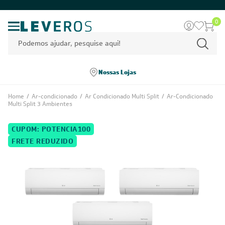
0
Nossas Lojas
Home
/
Ar-condicionado
/
Ar Condicionado Multi Split
/
Ar-Condicionado
Multi Split 3 Ambientes
CUPOM: POTENCIA100
FRETE REDUZIDO