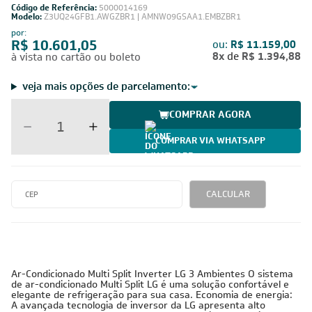
Código de Referência:
5000014169
Modelo:
Z3UQ24GFB1.AWGZBR1 | AMNW09GSAA1.EMBZBR1
por:
R$ 10.601,05
ou:
R$ 11.159,00
8x
de
R$ 1.394,88
à vista no cartão ou boleto
veja mais opções de parcelamento:
COMPRAR AGORA
COMPRAR VIA WHATSAPP
CALCULAR
Ar-Condicionado Multi Split Inverter LG 3 Ambientes O sistema
de ar-condicionado Multi Split LG é uma solução confortável e
elegante de refrigeração para sua casa. Economia de energia:
A avançada tecnologia de inversor da LG apresenta alto