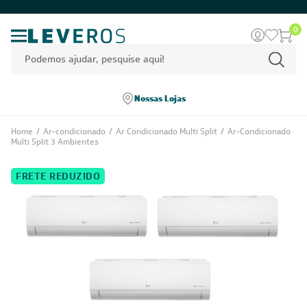
0
Nossas Lojas
Home
/
Ar-condicionado
/
Ar Condicionado Multi Split
/
Ar-Condicionado
Multi Split 3 Ambientes
FRETE REDUZIDO