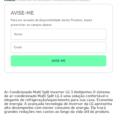
Modelo:
Z3UW24GFB1.AWGZBR1 | AMNW09GSJA0.EMBZBR1
AVISE-ME
Para ser avisado da disponibilidade deste Produto, basta
preencher os campos abaixo
AVISE-ME
Ar-Condicionado Multi Split Inverter LG 3 Ambientes O sistema
de ar-condicionado Multi Split LG é uma solução confortável e
elegante de refrigeração/aquecimento para sua casa. Economia
de energia: A avançada tecnologia de inversor da LG apresenta
alto desempenho com menor consumo de energia. Ela trará
grandes reduções nos custos ao longo da vida útil do produto.