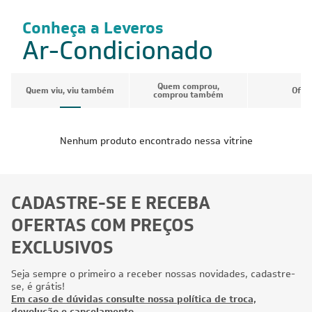
Conheça a Leveros
Ar-Condicionado
Quem comprou,
Quem viu, viu também
Ofer
comprou também
Nenhum produto encontrado nessa vitrine
CADASTRE-SE E RECEBA
OFERTAS COM PREÇOS
EXCLUSIVOS
Seja sempre o primeiro a receber nossas novidades, cadastre-
se, é grátis!
Em caso de dúvidas consulte nossa política de troca,
devolução e cancelamento.