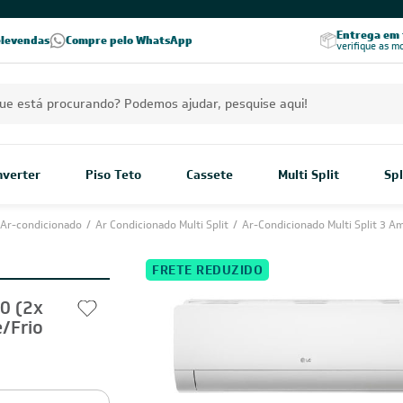
PREÇOS EXCLUSIVOS PARA VOCÊ!
Excelência no RA
Entrega em t
elevendas
Compre pelo WhatsApp
Seja parceiro Leveros
Excelência no Reclame Aqui
verifique as m
Inverter
Piso Teto
Cassete
Multi Split
Spl
Ar-condicionado
/
Ar Condicionado Multi Split
/
Ar-Condicionado Multi Split 3 A
FRETE REDUZIDO
00 (2x
/Frio