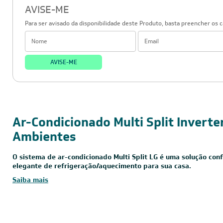
AVISE-ME
Para ser avisado da disponibilidade deste Produto, basta preencher os 
AVISE-ME
24.000 BTUs
220V - Monofásico
Inverter
Ar-Condicionado Multi Split Inverte
Ambientes
O sistema de ar-condicionado Multi Split LG é uma solução conf
elegante de refrigeração/aquecimento para sua casa.
Saiba mais