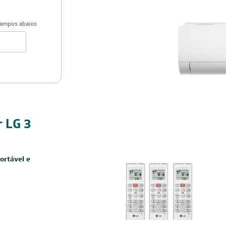
campos abaixo
Cobre
r LG 3
ortável e