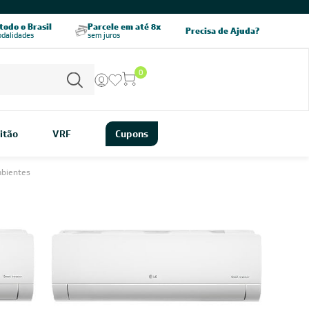
CHAME AGORA
odo o Brasil
Parcele em até 8x
5% OFF no PIX
Precisa de Ajuda?
odalidades
sem juros
pagamento à vista
0
itão
VRF
Cupons
mbientes