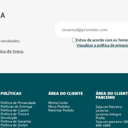
30.000 BTUs
27.000 BTUs
ionado Multi Split Inverter LG
Ar-Condicionado Multi Split Inverter M
1x Evap HW 7.000 + 2x Evap HW
27.000 (1x Evap HW 9.000 + 2x Evap 
Quente/Frio 220V
12.000) Quente/Frio 220V
Ofertas
Mais Produtos
FRETE REDUZIDO
CUPOM: POTENC
FRETE REDUZID