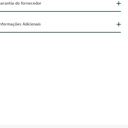
arantia do fornecedor
Informações Adicionais
IA200
CUPOM: POTENCIA200
O
FRETE REDUZIDO