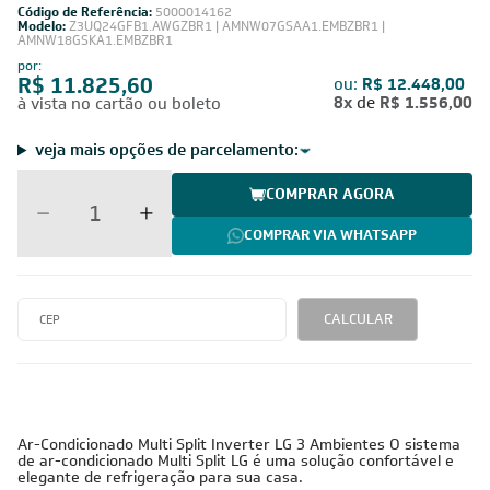
Código de Referência:
5000014162
Modelo:
Z3UQ24GFB1.AWGZBR1 | AMNW07GSAA1.EMBZBR1 |
AMNW18GSKA1.EMBZBR1
por:
R$ 11.825,60
ou:
R$ 12.448,00
8x
de
R$ 1.556,00
à vista no cartão ou boleto
veja mais opções de parcelamento:
COMPRAR AGORA
COMPRAR VIA WHATSAPP
CALCULAR
Ar-Condicionado Multi Split Inverter LG 3 Ambientes O sistema
de ar-condicionado Multi Split LG é uma solução confortável e
elegante de refrigeração para sua casa.