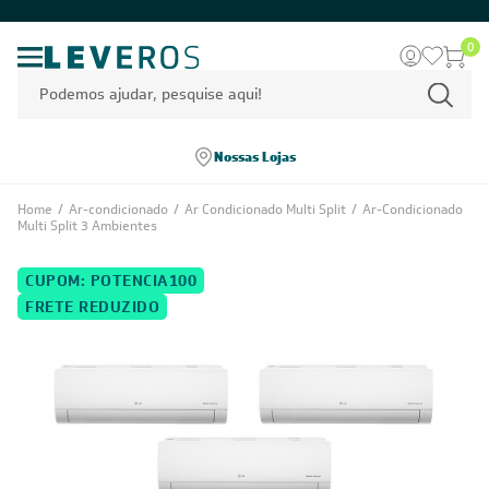
0
Nossas Lojas
Home
/
Ar-condicionado
/
Ar Condicionado Multi Split
/
Ar-Condicionado
Multi Split 3 Ambientes
CUPOM: POTENCIA100
FRETE REDUZIDO