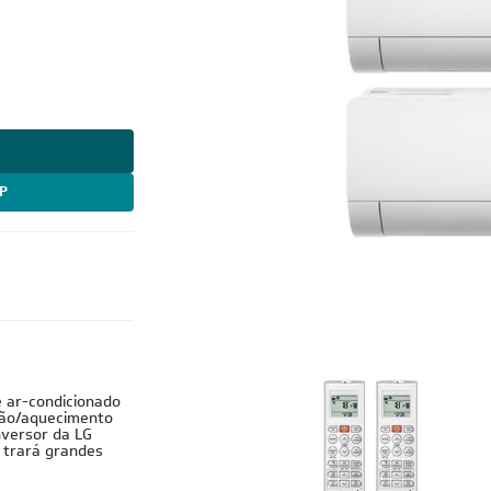
P
e ar-condicionado
ação/aquecimento
nversor da LG
 trará grandes