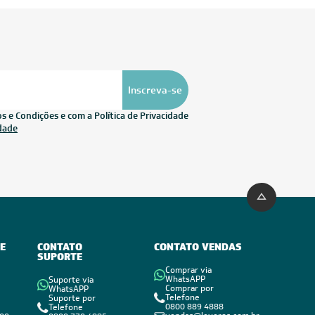
Inscreva-se
 e Condições e com a Política de Privacidade
idade
E
CONTATO
CONTATO VENDAS
SUPORTE
Comprar via
WhatsAPP
Suporte via
Comprar por
WhatsAPP
Telefone
Suporte por
0800 889 4888
Telefone