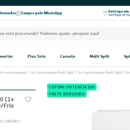
Excelência no RA
Entrega em t
elevendas
Compre pelo WhatsApp
Seja parceiro Leveros
Excelência no Reclame Aqui
verifique as m
Inverter
Piso Teto
Cassete
Multi Split
Spl
Ar-condicionado
/
Ar Condicionado Multi Split
/
Ar-Condicionado Multi Split 2 A
CUPOM: POTENCIA100
FRETE REDUZIDO
00 (1x
/Frio
1.EMBZBR1 |