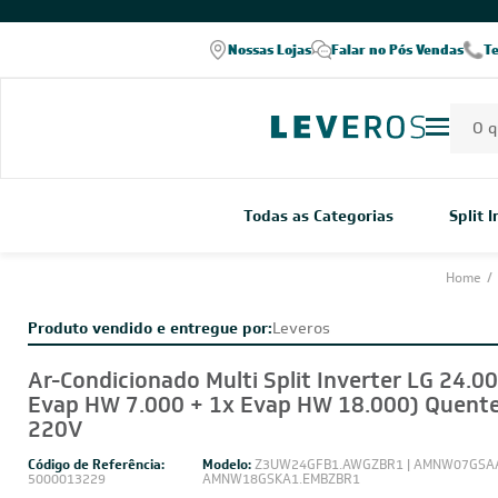
Nossas Lojas
Falar no Pós Vendas
T
Todas as Categorias
Split 
Home
/
Produto vendido e entregue por:
Leveros
Ar-Condicionado Multi Split Inverter LG 24.0
Evap HW 7.000 + 1x Evap HW 18.000) Quente
220V
Código de Referência:
Modelo:
Z3UW24GFB1.AWGZBR1 | AMNW07GSAA
5000013229
AMNW18GSKA1.EMBZBR1