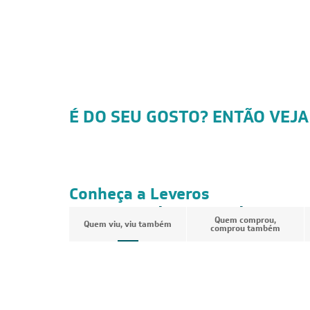
É DO SEU GOSTO? ENTÃO VEJA
Conheça a Leveros
Ar-Condicionado
Quem comprou,
Quem viu, viu também
comprou também