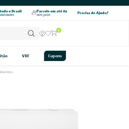
odo o Brasil
Parcele em até 8x
5% OFF no PIX
Precisa de Ajuda?
odalidades
sem juros
pagamento à vista
0
itão
VRF
Cupons
mbientes