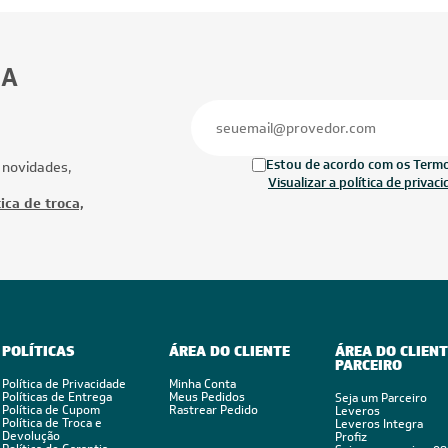
BA
Estou de acordo com os Termos
 novidades,
Visualizar a política de privac
ica de troca,
POLÍTICAS
ÁREA DO CLIENTE
ÁREA DO CLIENT
PARCEIRO
Política de Privacidade
Minha Conta
Políticas de Entrega
Meus Pedidos
Seja um Parceiro
Política de Cupom
Rastrear Pedido
Leveros
Política de Troca e
Leveros Integra
Devolução
Profiz