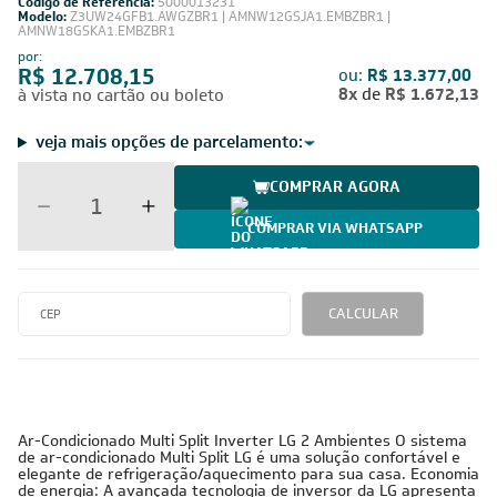
Código de Referência:
5000013231
Modelo:
Z3UW24GFB1.AWGZBR1 | AMNW12GSJA1.EMBZBR1 |
AMNW18GSKA1.EMBZBR1
por:
R$ 12.708,15
ou:
R$ 13.377,00
8x
de
R$ 1.672,13
à vista no cartão ou boleto
veja mais opções de parcelamento:
COMPRAR AGORA
COMPRAR VIA WHATSAPP
CALCULAR
Ar-Condicionado Multi Split Inverter LG 2 Ambientes O sistema
de ar-condicionado Multi Split LG é uma solução confortável e
elegante de refrigeração/aquecimento para sua casa. Economia
de energia: A avançada tecnologia de inversor da LG apresenta