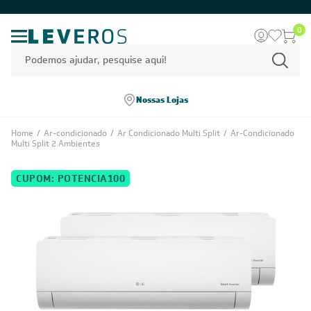
0
Nossas Lojas
Home
/
Ar-condicionado
/
Ar Condicionado Multi Split
/
Ar-Condicionado
Multi Split 2 Ambientes
CUPOM: POTENCIA100