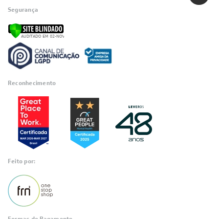
INSTITUCIONAL
Quem Somos
Trabalhe conosco
Blog
SIGA-NOS
POLÍTICAS
Política de Privacidade
Políticas de Entrega
Política de Cupom
Política de Troca e Devolução
Política de Garantia
Política de Outlet
Código de Conduta
ÁREA DO CLIENTE
ÁREA DO CLIENTE PARCEIRO
CONTATO SUPORTE