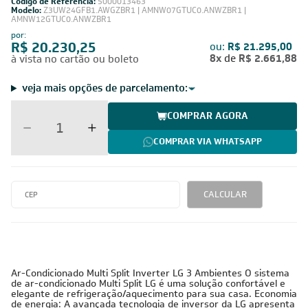
Código de Referência:
5000013463
Modelo:
Z3UW24GFB1.AWGZBR1 | AMNW07GTUC0.ANWZBR1 |
AMNW12GTUC0.ANWZBR1
por:
R$ 20.230,25
ou:
R$ 21.295,00
8x
de
R$ 2.661,88
à vista no cartão ou boleto
veja mais opções de parcelamento:
COMPRAR AGORA
COMPRAR VIA WHATSAPP
CALCULAR
220V -
24.000 BTUs
Inverter
Monofásico
Tubulação Gasosa
Tubulação Líquida
Cobre
3/8
1/4