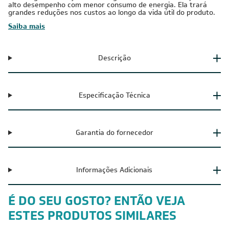
Ar-Condicionado Multi Split Inverter LG 3 Ambientes O sistema
de ar-condicionado Multi Split LG é uma solução confortável e
elegante de refrigeração/aquecimento para sua casa. Economia
de energia: A avançada tecnologia de inversor da LG apresenta
alto desempenho com menor consumo de energia. Ela trará
grandes reduções nos custos ao longo da vida útil do produto.
Saiba mais
Descrição
Especificação Técnica
Garantia do fornecedor
Informações Adicionais