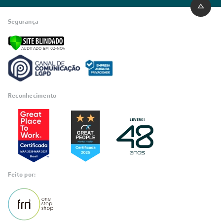
INSTITUCIONAL
Quem Somos
Trabalhe conosco
Blog
SIGA-NOS
POLÍTICAS
Política de Privacidade
Políticas de Entrega
Política de Cupom
Política de Troca e Devolução
Política de Garantia
Política de Outlet
Código de Conduta
ÁREA DO CLIENTE
ÁREA DO CLIENTE PARCEIRO
CONTATO SUPORTE