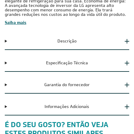
Ar-Condicionado Multi Split Inverter LG 2 Ambientes O sistema
de ar-condicionado Multi Split LG é uma solução confortável e
elegante de refrigeração para sua casa. Economia de energia:
A avançada tecnologia de inversor da LG apresenta alto
desempenho com menor consumo de energia. Ela trará
grandes reduções nos custos ao longo da vida útil do produto.
Saiba mais
Descrição
Especificação Técnica
Garantia do fornecedor
Informações Adicionais