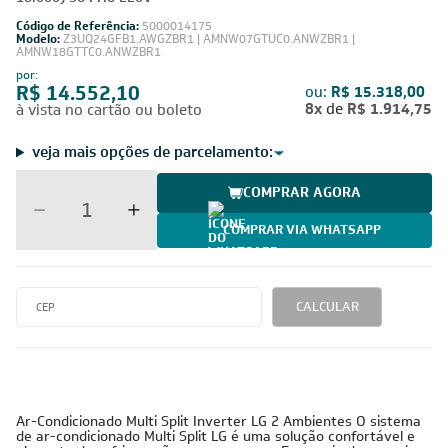
Evap Cassete 1 Via 7.000 + 1x Evap Cassete 1 Via
18.000) Só Frio 220V
Código de Referência:
5000014175
Modelo:
Z3UQ24GFB1.AWGZBR1 | AMNW07GTUC0.ANWZBR1 |
AMNW18GTTC0.ANWZBR1
por:
R$ 14.552,10
ou:
R$ 15.318,00
8x
de
R$ 1.914,75
à vista no cartão ou boleto
veja mais opções de parcelamento:
COMPRAR AGORA
COMPRAR VIA WHATSAPP
CALCULAR
220V -
24.000 BTUs
Inverter
Cobre
Monofásico