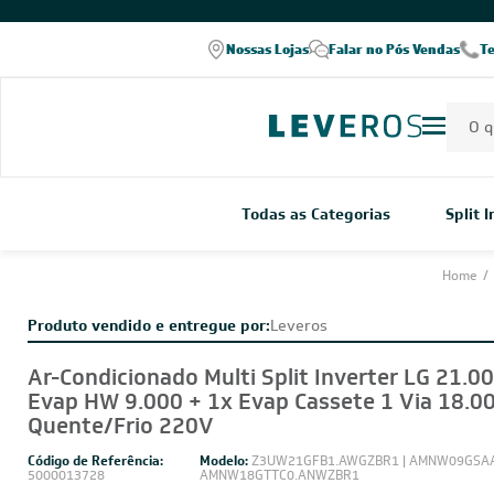
Nossas Lojas
Falar no Pós Vendas
T
Todas as Categorias
Split 
Home
/
Produto vendido e entregue por:
Leveros
Ar-Condicionado Multi Split Inverter LG 21.0
Evap HW 9.000 + 1x Evap Cassete 1 Via 18.0
Quente/Frio 220V
Código de Referência:
Modelo:
Z3UW21GFB1.AWGZBR1 | AMNW09GSAA
5000013728
AMNW18GTTC0.ANWZBR1