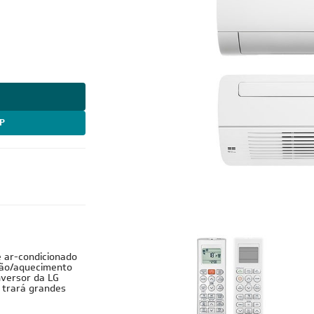
P
e ar-condicionado
ação/aquecimento
nversor da LG
 trará grandes