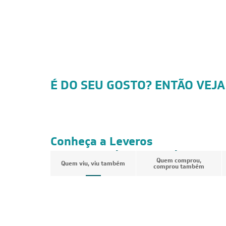
É DO SEU GOSTO? ENTÃO VEJA
Conheça a Leveros
Ar-Condicionado
Quem comprou,
Quem viu, viu também
comprou também