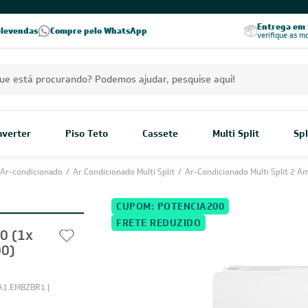
Excelência no RA
Entrega em t
elevendas
Compre pelo WhatsApp
Seja parceiro Leveros
Excelência no Reclame Aqui
verifique as m
Inverter
Piso Teto
Cassete
Multi Split
Spl
Ar-condicionado
/
Ar Condicionado Multi Split
/
Ar-Condicionado Multi Split 2 A
CUPOM: POTENCIA200
FRETE REDUZIDO
00 (1x
00)
1.EMBZBR1 |