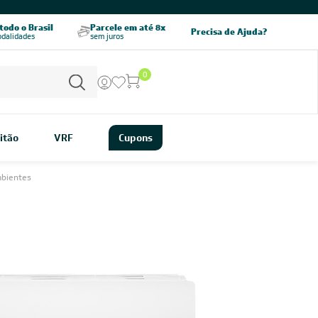
odo o Brasil
Parcele em até 8x
5% OFF no PIX
Precisa de Ajuda?
odalidades
sem juros
pagamento à vista
0
itão
VRF
Cupons
mbientes