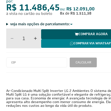
por:
R$ 11.486,45
R$ 12.091,00
ou:
8x
de
R$ 1.511,38
à vista no cartão ou boleto
veja mais opções de parcelamento:
COMPRAR AGORA
COMPRAR VIA WHATSAP
CALCULAR
Ar-Condicionado Multi Split Inverter LG 2 Ambientes O sistema d
Multi Split LG é uma solução confortável e elegante de refriger
para sua casa. Economia de energia: A avançada tecnologia de i
apresenta alto desempenho com menor consumo de energia. Ela
reduções nos custos ao longo da vida útil do produto.