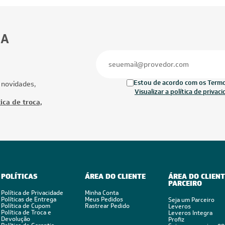
BA
Estou de acordo com os Termos
 novidades,
Visualizar a política de privac
ica de troca,
POLÍTICAS
ÁREA DO CLIENTE
ÁREA DO CLIENT
PARCEIRO
Política de Privacidade
Minha Conta
Políticas de Entrega
Meus Pedidos
Seja um Parceiro
Política de Cupom
Rastrear Pedido
Leveros
Política de Troca e
Leveros Integra
Devolução
Profiz