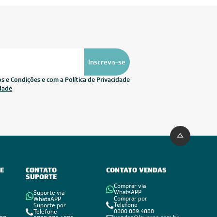
Inscreva-se
 e Condições e com a Política de Privacidade
idade
E
CONTATO
CONTATO VENDAS
SUPORTE
Comprar via
WhatsAPP
Suporte via
Comprar por
WhatsAPP
Telefone
Suporte por
0800 889 4888
Telefone