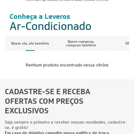
Conheça a Leveros
Ar-Condicionado
Quem comprou,
Quem viu, viu também
Ofer
comprou também
Nenhum produto encontrado nessa vitrine
CADASTRE-SE E RECEBA
OFERTAS COM PREÇOS
EXCLUSIVOS
Seja sempre o primeiro a receber nossas novidades, cadastre-
se, é grátis!
Em caso de dúvidas consulte nossa política de troca,