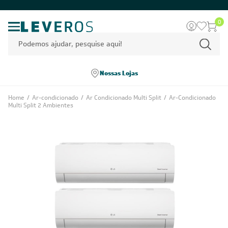
0
Nossas Lojas
Home
/
Ar-condicionado
/
Ar Condicionado Multi Split
/
Ar-Condicionado
Multi Split 2 Ambientes