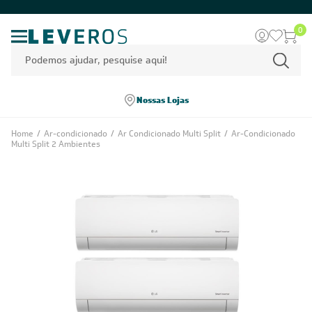
0
Nossas Lojas
Home
/
Ar-condicionado
/
Ar Condicionado Multi Split
/
Ar-Condicionado
Multi Split 2 Ambientes