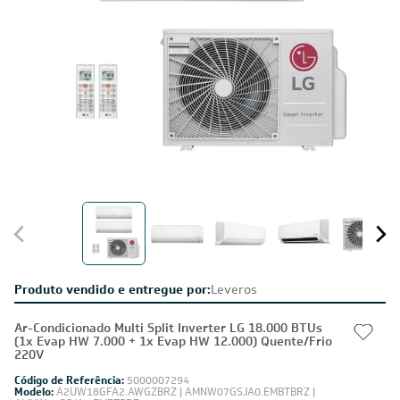
Produto vendido e entregue por:
Leveros
Ar-Condicionado Multi Split Inverter LG 18.000 BTUs
(1x Evap HW 7.000 + 1x Evap HW 12.000) Quente/Frio
220V
Código de Referência:
5000007294
Modelo:
A2UW18GFA2.AWGZBRZ | AMNW07GSJA0.EMBTBRZ |