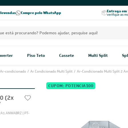
PREÇOS EXCLUSIVOS PARA VOCÊ!
Excelência no RA
Entrega em t
elevendas
Compre pelo WhatsApp
Seja parceiro Leveros
Excelência no Reclame Aqui
verifique as m
Inverter
Piso Teto
Cassete
Multi Split
Spl
Ar-condicionado
/
Ar Condicionado Multi Split
/
Ar-Condicionado Multi Split 2 A
CUPOM: POTENCIA100
00 (2x
V
1.ANWABRZ | PT-