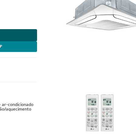
P
Cobre
e ar-condicionado
ação/aquecimento