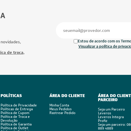
42.000 BTUs
28.000 BTUs
ionado Multi Split Inverter Midea
Ar-Condicionado Multi Split Inverter D
2x Evap Cassete 1 Via 18.000)
28.000 BTUs (2x Evap Duto 18.000)
rio 220V
Quente/Frio 220V
Ofertas
Mais Produtos
CUPOM: POTENCIA100
CUPOM: POTENC