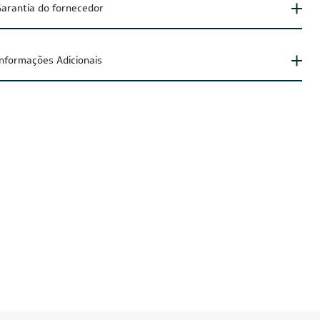
arantia do fornecedor
Informações Adicionais
CUPOM: POTENCIA200