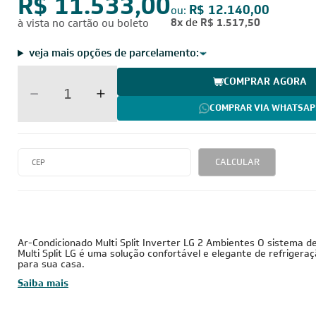
por:
R$ 11.533,00
R$ 12.140,00
ou:
8x
de
R$ 1.517,50
à vista no cartão ou boleto
veja mais opções de parcelamento:
COMPRAR AGORA
COMPRAR VIA WHATSAP
CALCULAR
18.000 BTUs
220V - Monofásico
Inverter
Ar-Condicionado Multi Split Inverter LG 2 Ambientes O sistema d
Multi Split LG é uma solução confortável e elegante de refriger
para sua casa.
Saiba mais