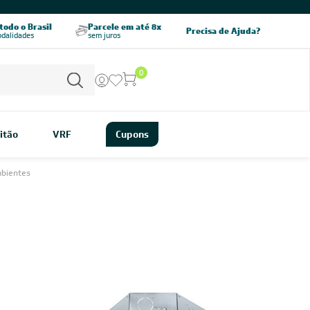
CHAME AGORA
odo o Brasil
Parcele em até 8x
5% OFF no PIX
Precisa de Ajuda?
odalidades
sem juros
pagamento à vista
0
itão
VRF
Cupons
mbientes