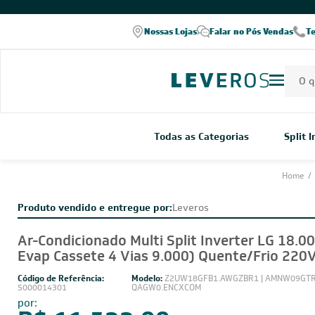
COMPRE PELO WHATSAPP
Nossas Lojas
Falar no Pós Vendas
T
Todas as Categorias
Split 
Home
/
Produto vendido e entregue por:
Leveros
Ar-Condicionado Multi Split Inverter LG 18.0
Evap Cassete 4 Vias 9.000) Quente/Frio 220
Código de Referência:
Modelo:
Z2UW18GFB1.AWGZBR1 | AMNW09GTRA
5000014301
QAGW0.ENCXCOM