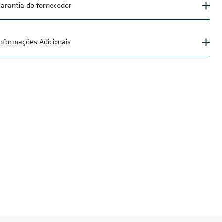
arantia do fornecedor
Informações Adicionais
UZIDO
CUPOM: POTENCIA200
FRETE REDUZIDO