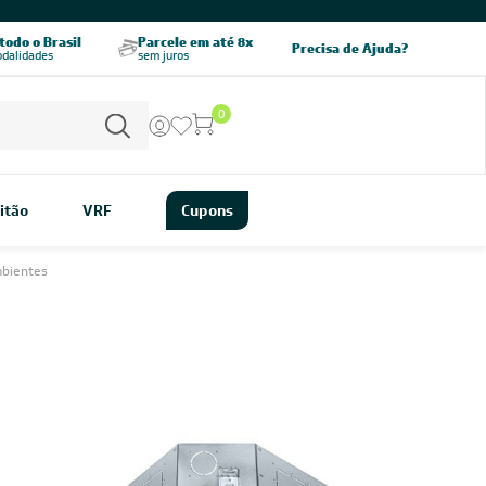
CHAME AGORA
odo o Brasil
Parcele em até 8x
5% OFF no PIX
Precisa de Ajuda?
odalidades
sem juros
pagamento à vista
0
itão
VRF
Cupons
mbientes