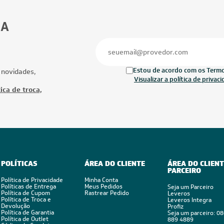
42.000 BTUs
28.000 BTUs
ionado Multi Split Inverter Midea
Ar-Condicionado Multi Split Inverter D
2x Evap Cassete 1 Via 18.000)
28.000 BTUs (2x Evap Duto 18.000)
rio 220V
Quente/Frio 220V
Ofertas
Mais Produtos
CUPOM: POTENCIA100
CUPOM: POTENC
FRETE REDUZIDO
FRETE REDUZID