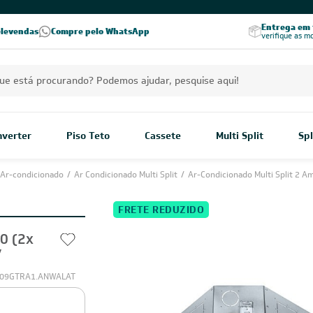
PREÇOS EXCLUSIVOS PARA VOCÊ!
Excelência no RA
Entrega em t
elevendas
Compre pelo WhatsApp
Seja parceiro Leveros
Excelência no Reclame Aqui
verifique as m
Inverter
Piso Teto
Cassete
Multi Split
Spl
Ar-condicionado
/
Ar Condicionado Multi Split
/
Ar-Condicionado Multi Split 2 A
FRETE REDUZIDO
00 (2x
V
09GTRA1.ANWALAT