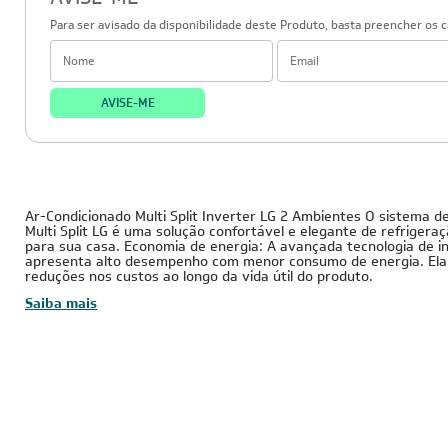
AVISE-ME
Para ser avisado da disponibilidade deste Produto, basta preencher os 
AVISE-ME
18.000 BTUs
220V - Monofásico
Inverter
Tubulação Gasosa
Tubulação Líquida
3/4
1/4
Ar-Condicionado Multi Split Inverter LG 2 Ambientes O sistema d
Multi Split LG é uma solução confortável e elegante de refriger
para sua casa. Economia de energia: A avançada tecnologia de i
apresenta alto desempenho com menor consumo de energia. Ela
reduções nos custos ao longo da vida útil do produto.
Saiba mais