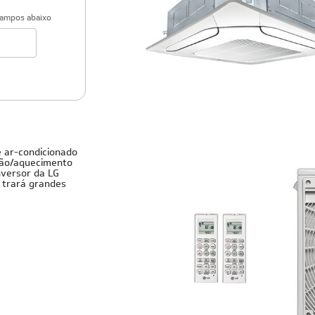
campos abaixo
Cobre
e ar-condicionado
ação/aquecimento
nversor da LG
 trará grandes