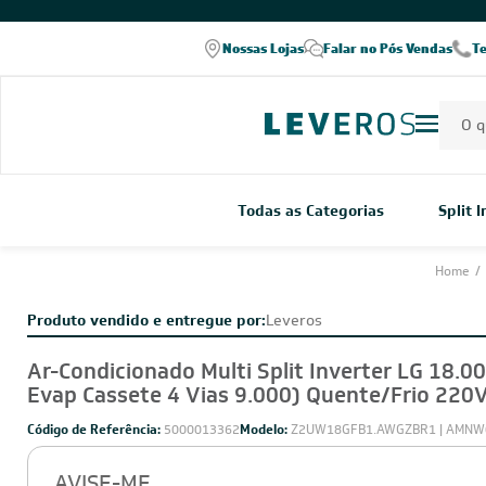
COMPRE PELO WHATSAPP
Nossas Lojas
Falar no Pós Vendas
T
Todas as Categorias
Split 
Home
/
Produto vendido e entregue por:
Leveros
Ar-Condicionado Multi Split Inverter LG 18.0
Evap Cassete 4 Vias 9.000) Quente/Frio 220
Código de Referência:
5000013362
Modelo:
Z2UW18GFB1.AWGZBR1 | AMNW