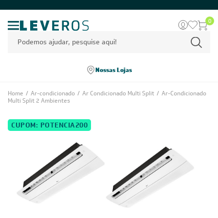
0
Nossas Lojas
Home
/
Ar-condicionado
/
Ar Condicionado Multi Split
/
Ar-Condicionado
Multi Split 2 Ambientes
CUPOM: POTENCIA200