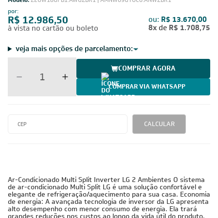
Modelo:
Z2UW18GFB1.AWGZBR1 | AMNW09GTUC0.ANWZBR1
por:
R$ 12.986,50
ou:
R$ 13.670,00
8x
de
R$ 1.708,75
à vista no cartão ou boleto
veja mais opções de parcelamento:
COMPRAR AGORA
COMPRAR VIA WHATSAPP
CALCULAR
Ar-Condicionado Multi Split Inverter LG 2 Ambientes O sistema
de ar-condicionado Multi Split LG é uma solução confortável e
elegante de refrigeração/aquecimento para sua casa. Economia
de energia: A avançada tecnologia de inversor da LG apresenta
alto desempenho com menor consumo de energia. Ela trará
grandes reduções nos custos ao longo da vida útil do produto.