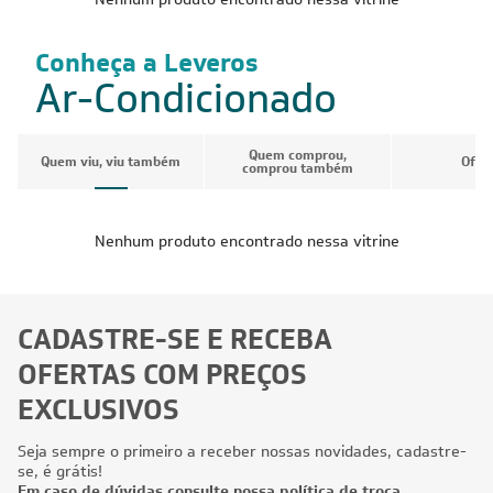
Conheça a Leveros
Ar-Condicionado
Quem comprou,
Quem viu, viu também
Ofer
comprou também
Nenhum produto encontrado nessa vitrine
CADASTRE-SE E RECEBA
OFERTAS COM PREÇOS
EXCLUSIVOS
Seja sempre o primeiro a receber nossas novidades, cadastre-
se, é grátis!
Em caso de dúvidas consulte nossa política de troca,