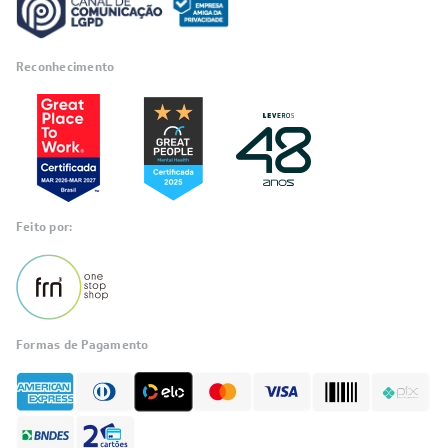
Reconhecimento
Feito por:
Formas de Pagamento
Informações
sobre seu
pedido?
Fale com a LIA
Compre pelo