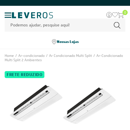
0
Nossas Lojas
Home
/
Ar-condicionado
/
Ar Condicionado Multi Split
/
Ar-Condicionado
Multi Split 2 Ambientes
FRETE REDUZIDO