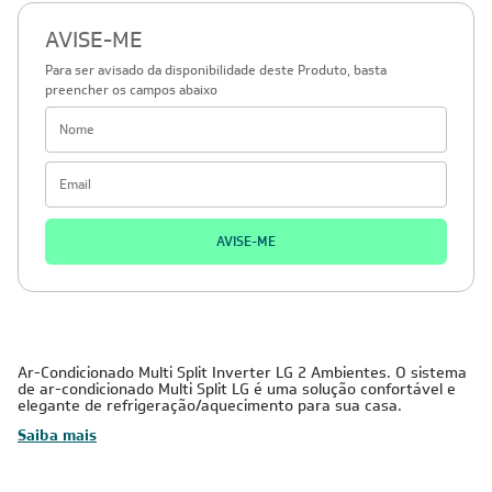
AVISE-ME
Para ser avisado da disponibilidade deste Produto, basta
preencher os campos abaixo
AVISE-ME
Ar-Condicionado Multi Split Inverter LG 2 Ambientes. O sistema
de ar-condicionado Multi Split LG é uma solução confortável e
elegante de refrigeração/aquecimento para sua casa.
Saiba mais