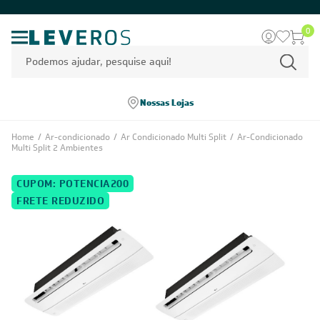
0
Nossas Lojas
Home
/
Ar-condicionado
/
Ar Condicionado Multi Split
/
Ar-Condicionado
Multi Split 2 Ambientes
CUPOM: POTENCIA200
FRETE REDUZIDO