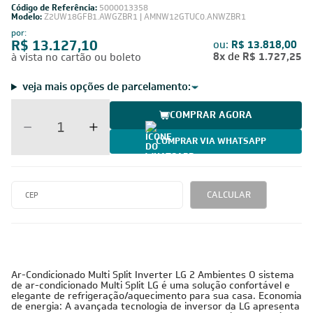
Código de Referência:
5000013358
Modelo:
Z2UW18GFB1.AWGZBR1 | AMNW12GTUC0.ANWZBR1
por:
R$ 13.127,10
ou:
R$ 13.818,00
8x
de
R$ 1.727,25
à vista no cartão ou boleto
veja mais opções de parcelamento:
COMPRAR AGORA
COMPRAR VIA WHATSAPP
CALCULAR
Ar-Condicionado Multi Split Inverter LG 2 Ambientes O sistema
de ar-condicionado Multi Split LG é uma solução confortável e
elegante de refrigeração/aquecimento para sua casa. Economia
de energia: A avançada tecnologia de inversor da LG apresenta