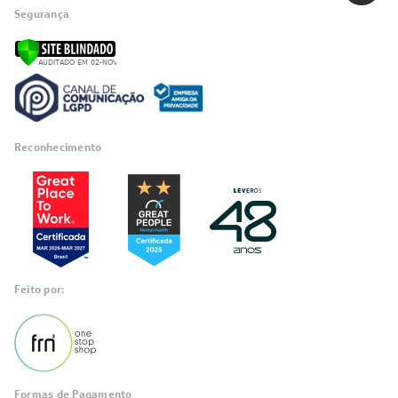
Quem Somos
Trabalhe conosco
Blog
SIGA-NOS
POLÍTICAS
Política de Privacidade
Políticas de Entrega
Política de Cupom
Política de Troca e Devolução
Política de Garantia
Política de Outlet
Código de Conduta
ÁREA DO CLIENTE
ÁREA DO CLIENTE PARCEIRO
CONTATO SUPORTE