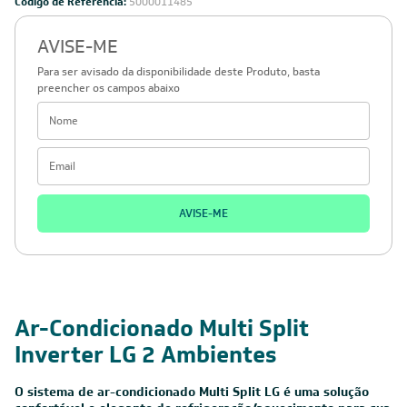
Código de Referência:
5000011485
AVISE-ME
Para ser avisado da disponibilidade deste Produto, basta
preencher os campos abaixo
AVISE-ME
220V -
18.000 BTUs
Inverter
Cobre
Monofásico
Ar-Condicionado Multi Split
Inverter LG 2 Ambientes