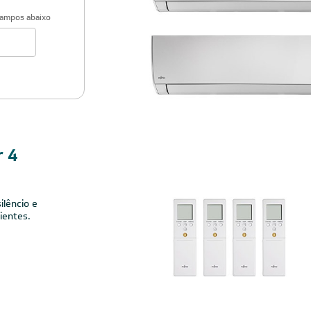
campos abaixo
Cobre
r 4
ilêncio e
ientes.