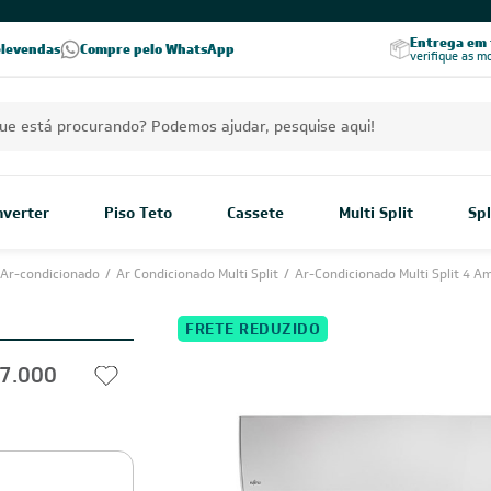
PREÇOS EXCLUSIVOS PARA VOCÊ!
Excelência no RA
Entrega em t
elevendas
Compre pelo WhatsApp
Seja parceiro Leveros
Excelência no Reclame Aqui
verifique as m
Inverter
Piso Teto
Cassete
Multi Split
Spl
Ar-condicionado
/
Ar Condicionado Multi Split
/
Ar-Condicionado Multi Split 4 A
FRETE REDUZIDO
27.000