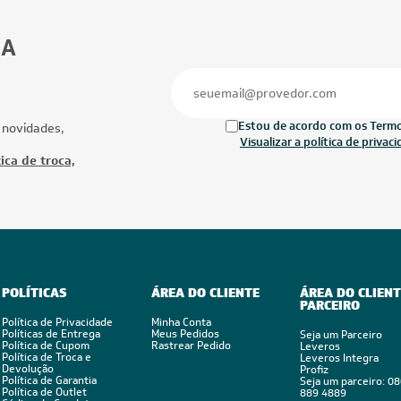
30.000 BTUs
28.000 BTUs
ionado Multi Split Inverter LG
Ar-Condicionado Multi Split Inverter D
4x Evap HW 12.000) Quente/Frio
28.000 (2x Evap HW 9.000 + 2x Evap 
12.000) Quente/Frio 220V
Ofertas
Mais Produtos
FRETE REDUZIDO
CUPOM: POTENC
FRETE REDUZID