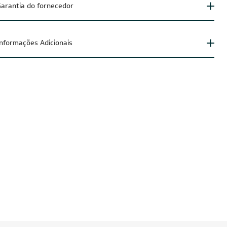
arantia do fornecedor
Informações Adicionais
IA200
CUPOM: POTENCIA200
O
FRETE REDUZIDO