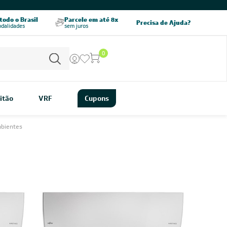
CHAME AGORA
odo o Brasil
Parcele em até 8x
5% OFF no PIX
Precisa de Ajuda?
odalidades
sem juros
pagamento à vista
0
itão
VRF
Cupons
mbientes