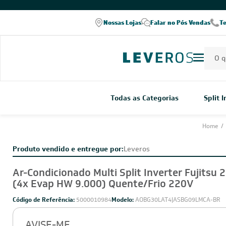
COMPRE PELO WHATSAPP
Nossas Lojas
Falar no Pós Vendas
T
Todas as Categorias
Split 
Home
/
Produto vendido e entregue por:
Leveros
Ar-Condicionado Multi Split Inverter Fujitsu 
(4x Evap HW 9.000) Quente/Frio 220V
Código de Referência:
5000010984
Modelo:
AOBG30LAT4|ASBG09LMCA-BR