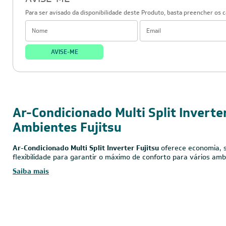
AVISE-ME
Para ser avisado da disponibilidade deste Produto, basta preencher os 
AVISE-ME
27.000 BTUs
220V - Monofásico
Inverter
Ar-Condicionado Multi Split Inverte
Ambientes Fujitsu
Ar-Condicionado Multi Split Inverter Fujitsu
oferece economia, s
flexibilidade para garantir o máximo de conforto para vários amb
Saiba mais