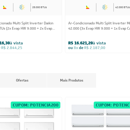
28.000 BTUs
42.000 BTUs
ionado Multi Split Inverter Daikin
Ar-Condicionado Multi Split Inverter M
TUs (2x Evap HW 9.000 + 2x Evap
42.000 (3x Evap HW 9.000 + 1x Evap C
000) Quente/Frio 220V
1 Via 18.000) Quente/Frio 220V
16,30
à vista
R$ 16.621,20
à vista
e
R$ 2.844,25
ou
8x
de
R$ 2.187,00
Ofertas
Mais Produtos
CUPOM: POTENCIA200
CUPOM: POTENC