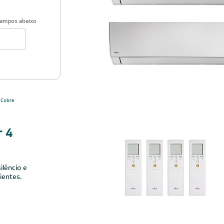
campos abaixo
Cobre
r 4
ilêncio e
ientes.