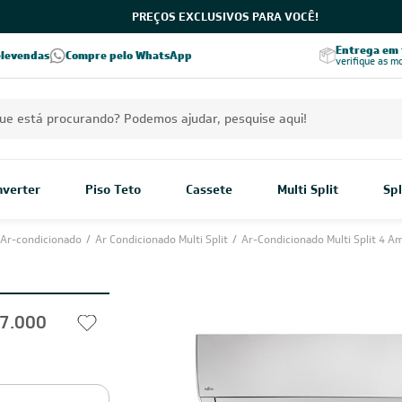
PREÇOS EXCLUSIVOS PARA VOCÊ!
Excelência no RA
Entrega em t
elevendas
Compre pelo WhatsApp
Seja parceiro Leveros
Excelência no Reclame Aqui
verifique as m
Inverter
Piso Teto
Cassete
Multi Split
Spl
Ar-condicionado
/
Ar Condicionado Multi Split
/
Ar-Condicionado Multi Split 4 A
27.000