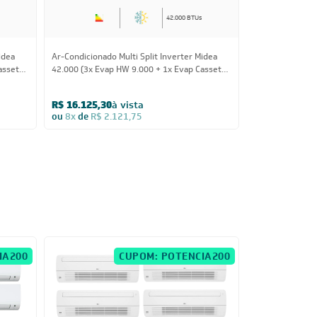
42.000 BTUs
idea
Ar-Condicionado Multi Split Inverter Midea
Ar-Condicionado
assete
42.000 (3x Evap HW 9.000 + 1x Evap Cassete
42.000 (1x Eva
1 Via 12.000) Quente/Frio 220V
12.000) Quente
R$ 16.125,30
à vista
R$ 15.917,25
ou
8x
de
R$ 2.121,75
ou
8x
de
R$ 2.
IA200
CUPOM: POTENCIA200