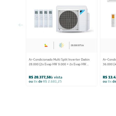
28.000 BTUs
Ar-Condicionado Multi Split Inverter Daikin
Ar-Condic
28.000 (2x Evap HW 9.000 + 2x Evap HW
36.000 (
12.000) Quente/Frio 220V
R$ 20.377,50
à vista
R$ 13.4
ou
8x
de
R$ 2.681,25
ou
8x
d