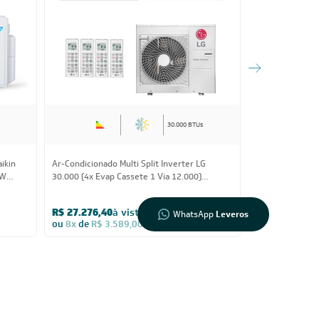
Informações
sobre seu
pedido?
Fale com a
LIA
30.000 BTUs
Compre pelo
WhatsApp
aikin
Ar-Condicionado Multi Split Inverter LG
Ar-Condicionado 
HW
30.000 (4x Evap Cassete 1 Via 12.000)
30.000 (4x Eva
Quente/Frio 220V
220V
R$ 27.276,40
à vista
R$ 18.407,20
WhatsApp
Leveros
ou
8x
de
R$ 3.589,00
ou
8x
de
R$ 2.