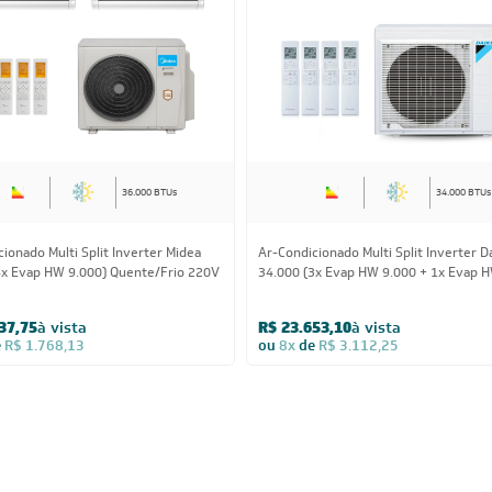
36.000 BTUs
34.000 BTUs
ionado Multi Split Inverter Midea
Ar-Condicionado Multi Split Inverter D
4x Evap HW 9.000) Quente/Frio 220V
34.000 (3x Evap HW 9.000 + 1x Evap 
12.000) Quente/Frio 220V
37,75
à vista
R$ 23.653,10
à vista
e
R$ 1.768,13
ou
8x
de
R$ 3.112,25