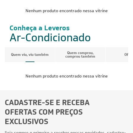
Nenhum produto encontrado nessa vitrine
Conheça a Leveros
Ar-Condicionado
Quem comprou,
Quem viu, viu também
Ofer
comprou também
Nenhum produto encontrado nessa vitrine
CADASTRE-SE E RECEBA
OFERTAS COM PREÇOS
EXCLUSIVOS
Seja sempre o primeiro a receber nossas novidades, cadastre-