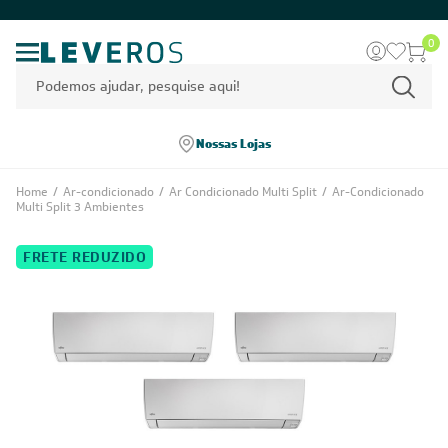
0
Nossas Lojas
Home
/
Ar-condicionado
/
Ar Condicionado Multi Split
/
Ar-Condicionado
Multi Split 3 Ambientes
FRETE REDUZIDO