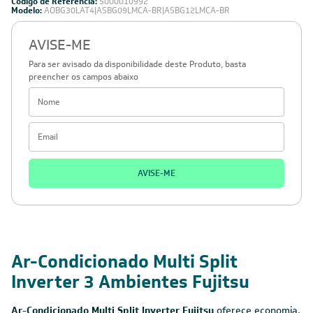
Código de Referência:
5000010992
Modelo:
AOBG30LAT4|ASBG09LMCA-BR|ASBG12LMCA-BR
AVISE-ME
Para ser avisado da disponibilidade deste Produto, basta
preencher os campos abaixo
AVISE-ME
Ar-Condicionado Multi Split
Inverter 3 Ambientes Fujitsu
Ar-Condicionado Multi Split Inverter Fujitsu
oferece economia,