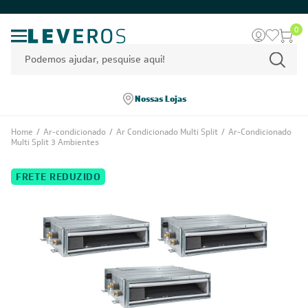
0
Nossas Lojas
Home
/
Ar-condicionado
/
Ar Condicionado Multi Split
/
Ar-Condicionado
Multi Split 3 Ambientes
FRETE REDUZIDO