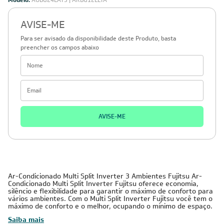
Modelo:
AOBG24LAT3 | ARBG12LLTA
AVISE-ME
Para ser avisado da disponibilidade deste Produto, basta
preencher os campos abaixo
AVISE-ME
Ar-Condicionado Multi Split Inverter 3 Ambientes Fujitsu Ar-
Condicionado Multi Split Inverter Fujitsu oferece economia,
silêncio e flexibilidade para garantir o máximo de conforto para
vários ambientes. Com o Multi Split Inverter Fujitsu você tem o
máximo de conforto e o melhor, ocupando o mínimo de espaço.
Saiba mais