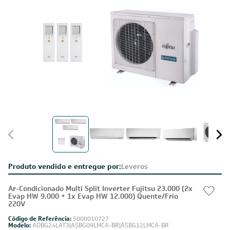
Produto vendido e entregue por:
Leveros
Ar-Condicionado Multi Split Inverter Fujitsu 23.000 (2x
Evap HW 9.000 + 1x Evap HW 12.000) Quente/Frio
220V
Código de Referência:
5000010727
Modelo:
AOBG24LAT3|ASBG09LMCA-BR|ASBG12LMCA-BR