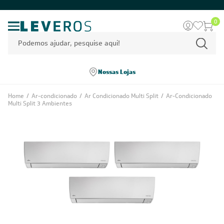
0
Nossas Lojas
Home
/
Ar-condicionado
/
Ar Condicionado Multi Split
/
Ar-Condicionado
Multi Split 3 Ambientes