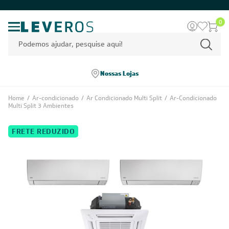
0
Nossas Lojas
Home
/
Ar-condicionado
/
Ar Condicionado Multi Split
/
Ar-Condicionado
Multi Split 3 Ambientes
FRETE REDUZIDO