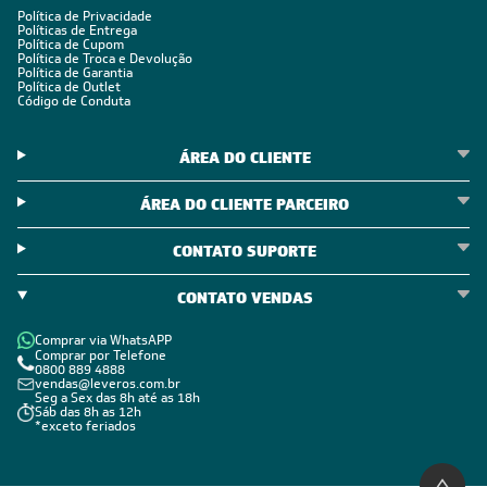
18.000) Quente/Frio 220V
CADASTRE-SE E RECEBA
OFERTAS COM PREÇOS
EXCLUSIVOS
Seja sempre o primeiro a receber nossas novidades, cadastre-
se, é grátis!
Em caso de dúvidas consulte nossa política de troca,
devolução e cancelamento.
Inscreva-se
Estou de acordo com os Termos e Condições e com a Política de
Privacidade
Visualizar a política de privacidade
INSTITUCIONAL