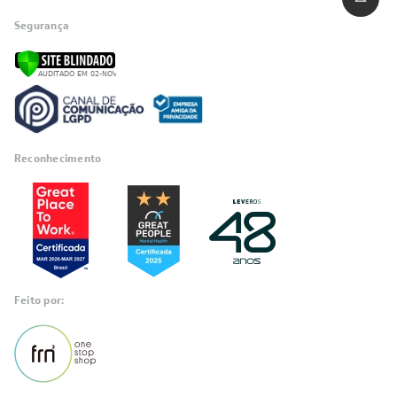
Quem Somos
Trabalhe conosco
Blog
SIGA-NOS
POLÍTICAS
Política de Privacidade
Políticas de Entrega
Política de Cupom
Política de Troca e Devolução
Política de Garantia
Política de Outlet
Código de Conduta
ÁREA DO CLIENTE
ÁREA DO CLIENTE PARCEIRO
CONTATO SUPORTE