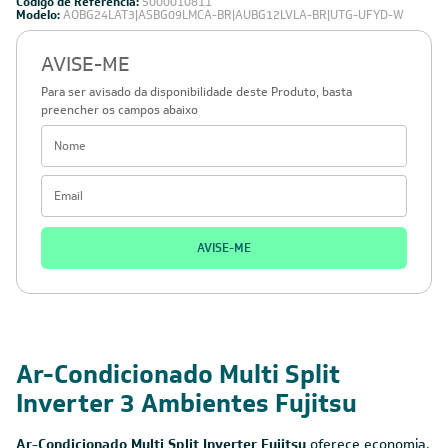
Código de Referência:
5000010811
Modelo:
AOBG24LAT3|ASBG09LMCA-BR|AUBG12LVLA-BR|UTG-UFYD-W
AVISE-ME
Para ser avisado da disponibilidade deste Produto, basta
preencher os campos abaixo
AVISE-ME
220V -
23.000 BTUs
Inverter
Cobre
Monofásico
Ar-Condicionado Multi Split
Inverter 3 Ambientes Fujitsu