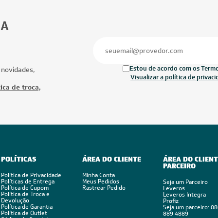
30.000 BTUs
27.000 BTUs
ionado Multi Split Inverter LG
Ar-Condicionado Multi Split Inverter M
1x Evap HW 7.000 + 2x Evap HW
27.000 (1x Evap HW 9.000 + 2x Evap 
Quente/Frio 220V
12.000) Quente/Frio 220V
Ofertas
Mais Produtos
FRETE REDUZIDO
CUPOM: POTENC
FRETE REDUZID