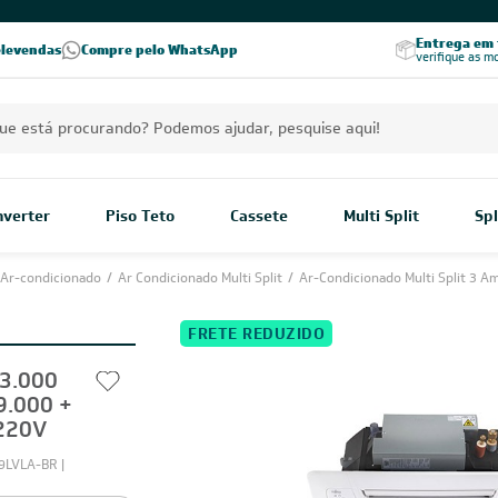
PREÇOS EXCLUSIVOS PARA VOCÊ!
Excelência no RA
Entrega em t
elevendas
Compre pelo WhatsApp
Seja parceiro Leveros
Excelência no Reclame Aqui
verifique as m
Inverter
Piso Teto
Cassete
Multi Split
Spl
Ar-condicionado
/
Ar Condicionado Multi Split
/
Ar-Condicionado Multi Split 3 A
FRETE REDUZIDO
23.000
9.000 +
 220V
9LVLA-BR |