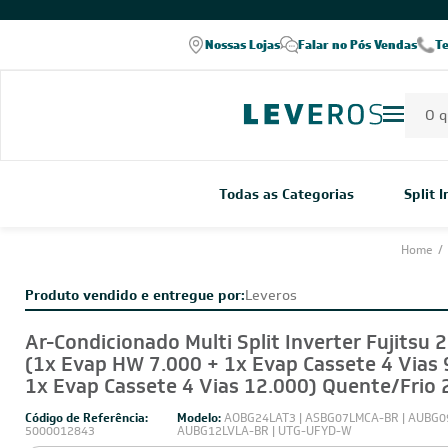
COMPRE PELO WHATSAPP
Nossas Lojas
Falar no Pós Vendas
T
Todas as Categorias
Split 
Home
/
Produto vendido e entregue por:
Leveros
Ar-Condicionado Multi Split Inverter Fujitsu 
(1x Evap HW 7.000 + 1x Evap Cassete 4 Vias 
1x Evap Cassete 4 Vias 12.000) Quente/Frio
Código de Referência:
Modelo:
AOBG24LAT3 | ASBG07LMCA-BR | AUBG0