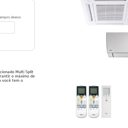
campos abaixo
Cobre
cionado Multi Split
garantir o máximo de
su você tem o