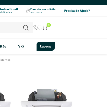
CHAME AGORA
odo o Brasil
Parcele em até 8x
5% OFF no PIX
Precisa de Ajuda?
odalidades
sem juros
pagamento à vista
0
itão
VRF
Cupons
mbientes