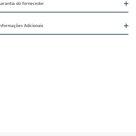
arantia do fornecedor
Informações Adicionais
IA200
CUPOM: POTENCIA200
O
FRETE REDUZIDO