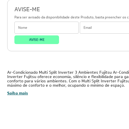
5000012843
AUBG12LVLA-BR | UTG-UFYD-W
AVISE-ME
Para ser avisado da disponibilidade deste Produto, basta preencher os 
AVISE-ME
23.000 BTUs
220V - Monofásico
Inverter
Ar-Condicionado Multi Split Inverter 3 Ambientes Fujitsu Ar-Condi
Inverter Fujitsu oferece economia, silêncio e flexibilidade para 
conforto para vários ambientes. Com o Multi Split Inverter Fujit
máximo de conforto e o melhor, ocupando o mínimo de espaço.
Saiba mais