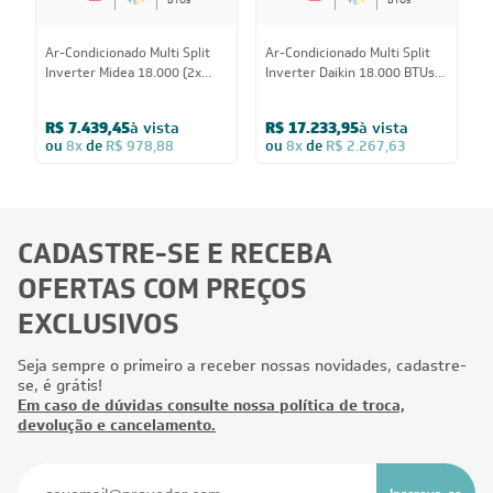
Ar-Condicionado Multi Split
Ar-Condicionado Multi Split
A
Inverter Midea 18.000 (2x
Inverter Daikin 18.000 BTUs
I
Evap Cassete 1 Via 12.000)
(2x Evap Cassete 1 Via
(
Quente/Frio 220V
12.000) Quente/Frio 220V
Q
R$ 7.439,45
à vista
R$ 17.233,95
à vista
ou
8x
de
R$ 978,88
ou
8x
de
R$ 2.267,63
CADASTRE-SE E RECEBA
OFERTAS COM PREÇOS
EXCLUSIVOS
Seja sempre o primeiro a receber nossas novidades, cadastre-
se, é grátis!
Em caso de dúvidas consulte nossa política de troca,
devolução e cancelamento.