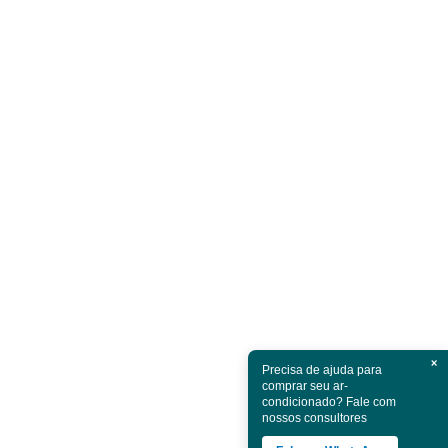
×
Precisa de ajuda para
comprar seu ar-
condicionado? Fale com
nossos consultores