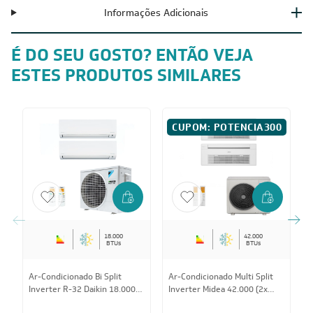
Informações Adicionais
É DO SEU GOSTO? ENTÃO VEJA
ESTES PRODUTOS SIMILARES
CUPOM: POTENCIA300
18.000
42.000
BTUs
BTUs
Ar-Condicionado Bi Split
Ar-Condicionado Multi Split
A
Inverter R-32 Daikin 18.000
Inverter Midea 42.000 (2x
I
BTUs (2x Evap HW 9.000)
Evap Cassete 1 Via 18.000)
(