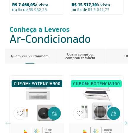
Quente/Frio 220V
Quente/Frio 220V
Q
R$ 7.466,05
à vista
R$ 15.517,30
à vista
ou
8x
de
R$ 982,38
ou
8x
de
R$ 2.041,75
Conheça a Leveros
Ar-Condicionado
Quem comprou,
Quem viu, viu também
Ofer
comprou também
CUPOM: POTENCIA300
CUPOM: POTENCIA100
18.000
18.000
BTUs
BTUs