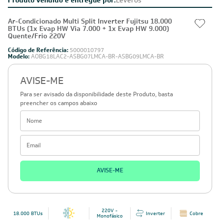
Ar-Condicionado Multi Split Inverter Fujitsu 18.000
BTUs (1x Evap HW Via 7.000 + 1x Evap HW 9.000)
Quente/Frio 220V
Código de Referência:
5000010797
Modelo:
AOBG18LAC2-ASBG07LMCA-BR-ASBG09LMCA-BR
AVISE-ME
Para ser avisado da disponibilidade deste Produto, basta
preencher os campos abaixo
AVISE-ME
220V -
18.000 BTUs
Inverter
Cobre
Monofásico