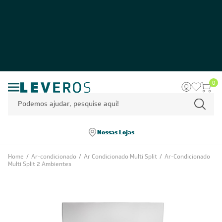
0
Nossas Lojas
Home
/
Ar-condicionado
/
Ar Condicionado Multi Split
/
Ar-Condicionado
Multi Split 2 Ambientes