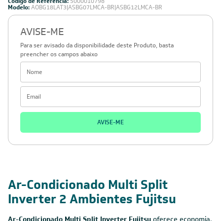
Código de Referência:
5000010798
Modelo:
AOBG18LAT3|ASBG07LMCA-BR|ASBG12LMCA-BR
AVISE-ME
Para ser avisado da disponibilidade deste Produto, basta
preencher os campos abaixo
AVISE-ME
Ar-Condicionado Multi Split
Inverter 2 Ambientes Fujitsu
Ar-Condicionado Multi Split Inverter Fujitsu
oferece economia,