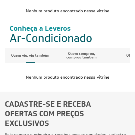
Nenhum produto encontrado nessa vitrine
Conheça a Leveros
Ar-Condicionado
Quem comprou,
Quem viu, viu também
Ofer
comprou também
Nenhum produto encontrado nessa vitrine
CADASTRE-SE E RECEBA
OFERTAS COM PREÇOS
EXCLUSIVOS
Seja sempre o primeiro a receber nossas novidades, cadastre-