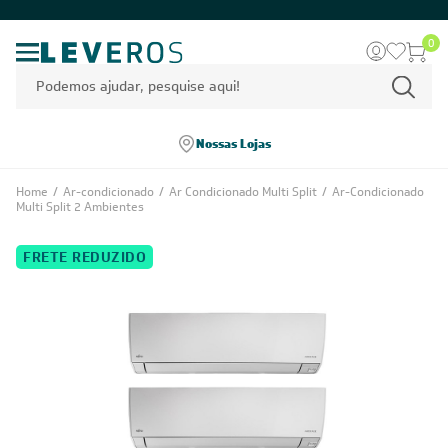
0
Nossas Lojas
Home
/
Ar-condicionado
/
Ar Condicionado Multi Split
/
Ar-Condicionado
Multi Split 2 Ambientes
FRETE REDUZIDO