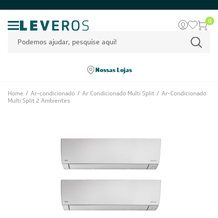
0
Nossas Lojas
Home
/
Ar-condicionado
/
Ar Condicionado Multi Split
/
Ar-Condicionado
Multi Split 2 Ambientes