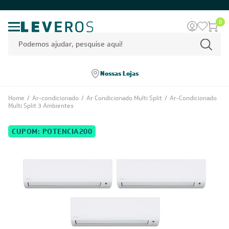
0
Nossas Lojas
Home
/
Ar-condicionado
/
Ar Condicionado Multi Split
/
Ar-Condicionado
Multi Split 3 Ambientes
CUPOM: POTENCIA200