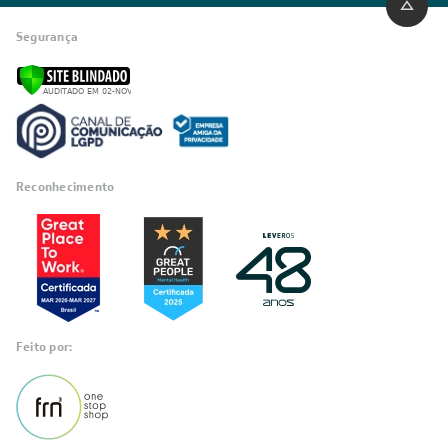
INSTITUCIONAL
Quem Somos
Trabalhe conosco
Blog
SIGA-NOS
POLÍTICAS
Política de Privacidade
Políticas de Entrega
Política de Cupom
Política de Troca e Devolução
Política de Garantia
Política de Outlet
Código de Conduta
ÁREA DO CLIENTE
ÁREA DO CLIENTE PARCEIRO
CONTATO SUPORTE