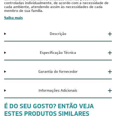
climatização de múltiplos ambientes, pois permite conectar até
5 unidades internas em apenas uma única unidade externa,
com máxima eficiência. As unidades internas podem ser
controladas individualmente, de acordo com a necessidade de
cada ambiente, atendendo assim às necessidades de cada
membro de sua família.
Saiba mais
Descrição
Especificação Técnica
Garantia do fornecedor
Informações Adicionais