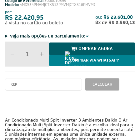
Código de Referência:
5000010599
Modelo:
4MXS34PMVM|CTXS12PMVM|CTXS18PMVM7
por:
R$ 22.420,95
ou:
R$ 23.601,00
8x
de
R$ 2.950,13
à vista no cartão ou boleto
veja mais opções de parcelamento:
COMPRAR AGORA
COMPRAR VIA WHATSAPP
CALCULAR
220V -
34.000 BTUs
Inverter
Cobre
Monofásico
Ar-Condicionado Multi Split Inverter 3 Ambientes Daikin O Ar-
Condicionado Multi Split Inverter Daikin é a escolha ideal para a