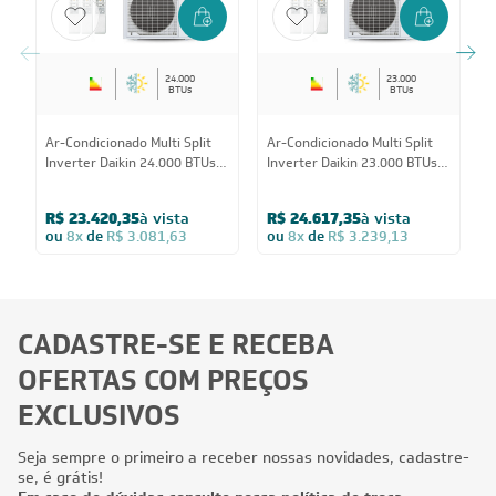
24.000
23.000
BTUs
BTUs
Ar-Condicionado Multi Split
Ar-Condicionado Multi Split
A
Inverter Daikin 24.000 BTUs
Inverter Daikin 23.000 BTUs
I
(3x Evap Cassete 1 Via 9.000)
(2x Evap Cassete 1 Via 9.000
C
Quente/Frio 220V
+ 1x Evap Cassete 1 Via
Q
R$ 23.420,35
à vista
R$ 24.617,35
à vista
18.000) Quente/Frio 220V
ou
8x
de
R$ 3.081,63
ou
8x
de
R$ 3.239,13
CADASTRE-SE E RECEBA
OFERTAS COM PREÇOS
EXCLUSIVOS
Seja sempre o primeiro a receber nossas novidades, cadastre-
se, é grátis!