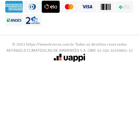
© 2023 https://www.leveros.com.br Todos os diretitos reservados
REFRIGELO CLIMATIZACAO DE AMBIENTES S.A. CNPJ: 61.502.324/0001-12