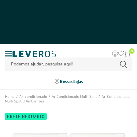
0
Nossas Lojas
Home
/
Ar-condicionado
/
Ar Condicionado Multi Split
/
Ar-Condicionado
Multi Split 3 Ambientes
FRETE REDUZIDO