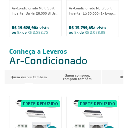
Ar-Condicionado Multi Split
Ar-Condicionado Multi Split
A
Inverter Daikin 28.000 BTUs
Inverter LG 30.000 (1x Evap
I
(2x Evap HW 9.000 + 1x Evap
HW 7.000 + 2x Evap HW
E
HW 24.000) Quente/Frio
12.000) Quente/Frio 220V
1
R$ 19.628,90
à vista
R$ 15.799,45
à vista
220V
ou
8x
de
R$ 2.582,75
ou
8x
de
R$ 2.078,88
Conheça a Leveros
Ar-Condicionado
Quem comprou,
Quem viu, viu também
Ofer
comprou também
FRETE REDUZIDO
FRETE REDUZIDO