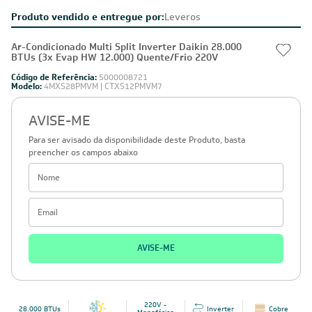
Produto vendido e entregue por:
Leveros
Ar-Condicionado Multi Split Inverter Daikin 28.000
BTUs (3x Evap HW 12.000) Quente/Frio 220V
Código de Referência:
5000008721
Modelo:
4MXS28PMVM | CTXS12PMVM7
AVISE-ME
Para ser avisado da disponibilidade deste Produto, basta
preencher os campos abaixo
AVISE-ME
220V -
28.000 BTUs
Inverter
Cobre