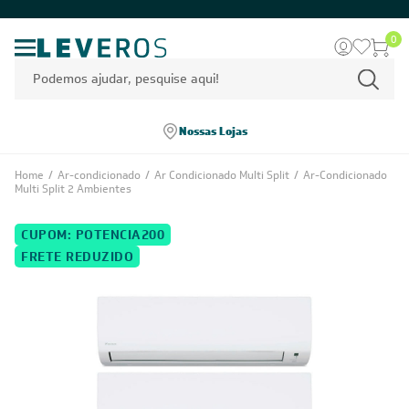
0
Nossas Lojas
Home
/
Ar-condicionado
/
Ar Condicionado Multi Split
/
Ar-Condicionado
Multi Split 2 Ambientes
CUPOM: POTENCIA200
FRETE REDUZIDO