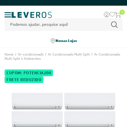
0
Nossas Lojas
Home
/
Ar-condicionado
/
Ar Condicionado Multi Split
/
Ar-Condicionado
Multi Split 4 Ambientes
CUPOM: POTENCIA200
FRETE REDUZIDO