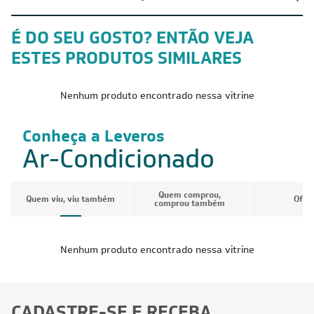
É DO SEU GOSTO? ENTÃO VEJA
ESTES PRODUTOS SIMILARES
Nenhum produto encontrado nessa vitrine
Conheça a Leveros
Ar-Condicionado
Quem comprou,
Quem viu, viu também
Ofer
comprou também
Nenhum produto encontrado nessa vitrine
CADASTRE-SE E RECEBA