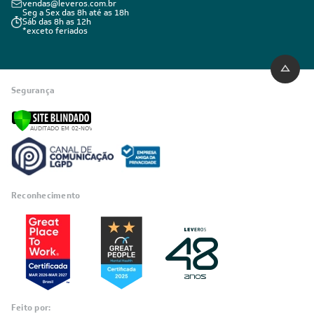
vendas@leveros.com.br
Seg a Sex das 8h até as 18h
Sáb das 8h as 12h
*exceto feriados
Segurança
Reconhecimento
Feito por: