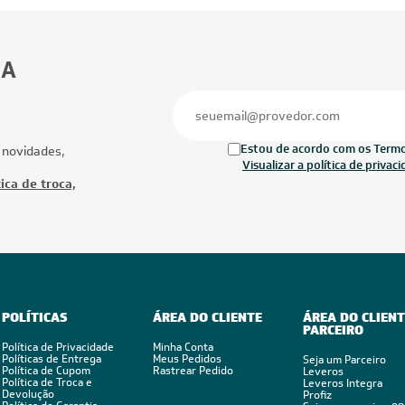
30.000 BTUs
27.000 BTUs
ionado Multi Split Inverter LG
Ar-Condicionado Multi Split Inverter M
1x Evap HW 7.000 + 2x Evap HW
27.000 (1x Evap HW 9.000 + 2x Evap 
Quente/Frio 220V
12.000) Quente/Frio 220V
Ofertas
Mais Produtos
FRETE REDUZIDO
CUPOM: POTENC
FRETE REDUZID