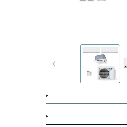
 controladas
e, atendendo assim