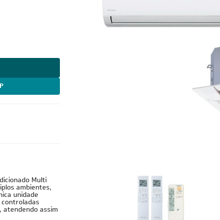
P
Cobre
dicionado Multi
tiplos ambientes,
nica unidade