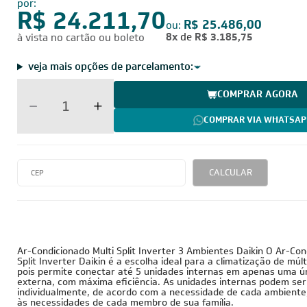
5000012908
BRC7E530W
por:
R$ 24.211,70
R$ 25.486,00
ou:
8x
de
R$ 3.185,75
à vista no cartão ou boleto
veja mais opções de parcelamento:
COMPRAR AGORA
COMPRAR VIA WHATSAP
CALCULAR
28.000 BTUs
220V - Monofásico
Inverter
Ar-Condicionado Multi Split Inverter 3 Ambientes Daikin O Ar-Con
Split Inverter Daikin é a escolha ideal para a climatização de múl
pois permite conectar até 5 unidades internas em apenas uma ú