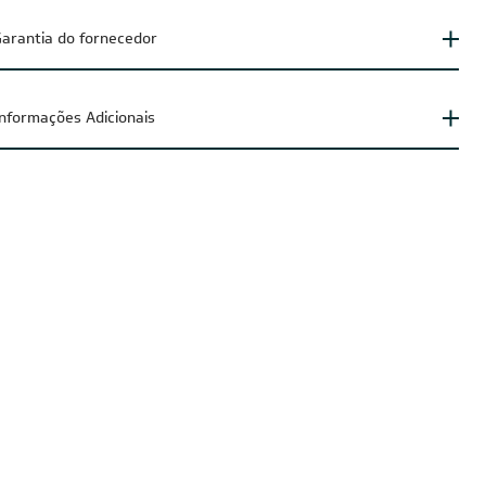
arantia do fornecedor
Informações Adicionais
IA200
CUPOM: POTENCIA200
O
FRETE REDUZIDO