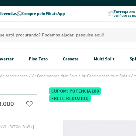
PREÇOS EXCLUSIVOS PARA VOCÊ!
Excelência no RA
Entrega em t
elevendas
Compre pelo WhatsApp
Seja parceiro Leveros
Excelência no Reclame Aqui
verifique as m
Inverter
Piso Teto
Cassete
Multi Split
Spl
Ar-condicionado
/
Ar Condicionado Multi Split
/
Ar-Condicionado Multi Split 3 A
CUPOM: POTENCIA100
FRETE REDUZIDO
8.000
s
KVL | BYFQ60B3W1 |