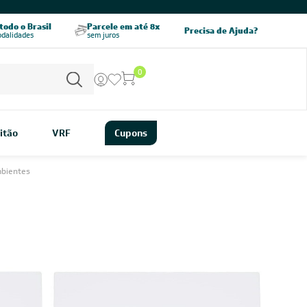
CHAME AGORA
odo o Brasil
Parcele em até 8x
5% OFF no PIX
Precisa de Ajuda?
odalidades
sem juros
pagamento à vista
0
itão
VRF
Cupons
mbientes