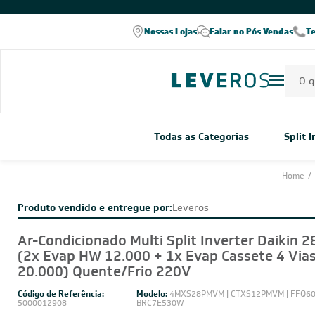
COMPRE PELO WHATSAPP
Nossas Lojas
Falar no Pós Vendas
T
Todas as Categorias
Split 
Home
/
Produto vendido e entregue por:
Leveros
Ar-Condicionado Multi Split Inverter Daikin 2
(2x Evap HW 12.000 + 1x Evap Cassete 4 Via
20.000) Quente/Frio 220V
Código de Referência:
Modelo:
4MXS28PMVM | CTXS12PMVM | FFQ60