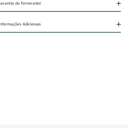
arantia do fornecedor
Informações Adicionais
CUPOM: POTENCIA200