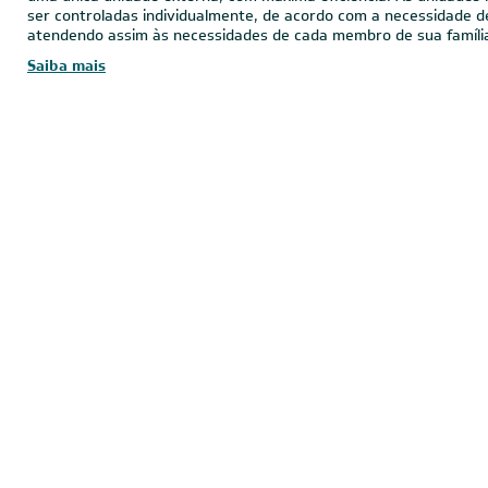
O
Ar-Condicionado Multi Split Inverter Daikin
é a escolha ideal 
de múltiplos ambientes, pois permite conectar até 5 unidades i
uma única unidade externa, com máxima eficiência. As unidades
ser controladas individualmente, de acordo com a necessidade d
atendendo assim às necessidades de cada membro de sua famíli
Saiba mais