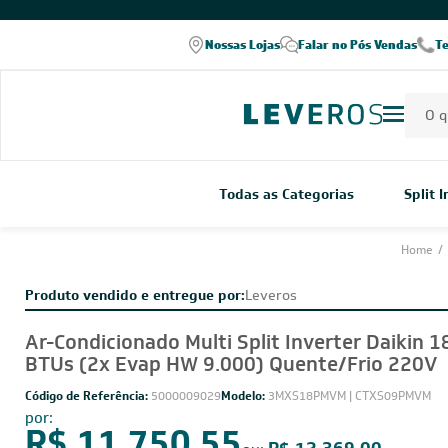
COMPRE PELO WHATSAPP
Nossas Lojas
Falar no Pós Vendas
T
Todas as Categorias
Split 
Home
/
Produto vendido e entregue por:
Leveros
Ar-Condicionado Multi Split Inverter Daikin 1
BTUs (2x Evap HW 9.000) Quente/Frio 220V
Código de Referência:
5000009029
Modelo:
3MXS18PMVM | CTXS09PMVM
por: