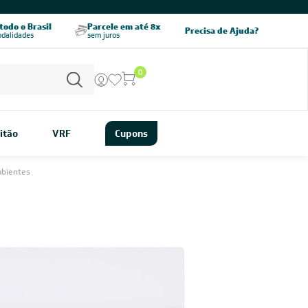
CHAME AGORA
odo o Brasil
Parcele em até 8x
5% OFF no PIX
Precisa de Ajuda?
odalidades
sem juros
pagamento à vista
0
itão
VRF
Cupons
mbientes