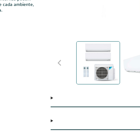
para a climatização
nternas em apenas
 internas podem
e cada ambiente,
a.