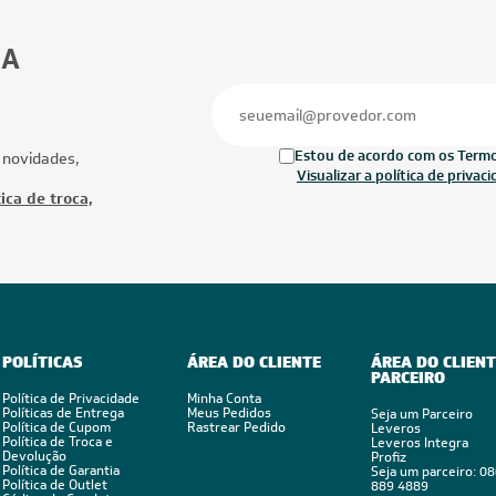
42.000 BTUs
28.000 BTUs
ionado Multi Split Inverter Midea
Ar-Condicionado Multi Split Inverter D
2x Evap Cassete 1 Via 18.000)
28.000 BTUs (2x Evap Duto 18.000)
rio 220V
Quente/Frio 220V
Ofertas
Mais Produtos
CUPOM: POTENCIA100
CUPOM: POTENC