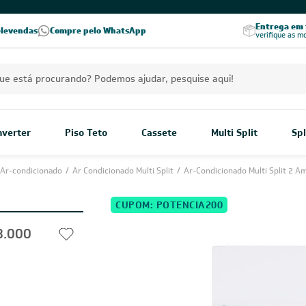
PREÇOS EXCLUSIVOS PARA VOCÊ!
Excelência no RA
Entrega em t
elevendas
Compre pelo WhatsApp
Seja parceiro Leveros
Excelência no Reclame Aqui
verifique as m
Inverter
Piso Teto
Cassete
Multi Split
Spl
Ar-condicionado
/
Ar Condicionado Multi Split
/
Ar-Condicionado Multi Split 2 A
CUPOM: POTENCIA200
8.000