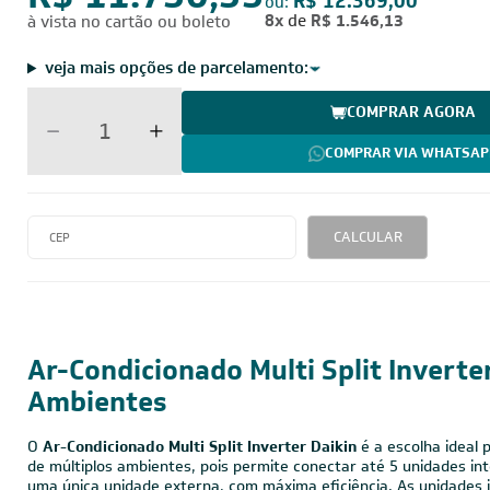
R$ 11.750,55
R$ 12.369,00
ou:
8x
de
R$ 1.546,13
à vista no cartão ou boleto
veja mais opções de parcelamento:
COMPRAR AGORA
COMPRAR VIA WHATSAP
CALCULAR
18.000 BTUs
220V - Monofásico
Inverter
Ar-Condicionado Multi Split Inverte
Ambientes