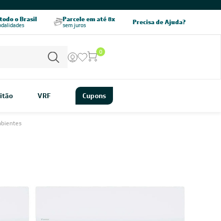
CHAME AGORA
odo o Brasil
Parcele em até 8x
5% OFF no PIX
Precisa de Ajuda?
odalidades
sem juros
pagamento à vista
0
itão
VRF
Cupons
mbientes