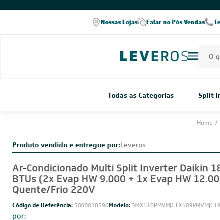
COMPRE PELO WHATSAPP
Nossas Lojas
Falar no Pós Vendas
T
Todas as Categorias
Split 
Home
/
Produto vendido e entregue por:
Leveros
Ar-Condicionado Multi Split Inverter Daikin 1
BTUs (2x Evap HW 9.000 + 1x Evap HW 12.00
Quente/Frio 220V
Código de Referência:
5000010596
Modelo:
3MXS18PMVM|CTXS09PMVM|CT