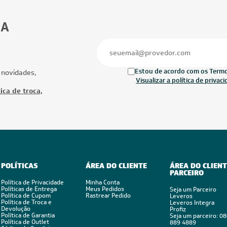
23.000 BTUs
24.000 BTUs
ionado Multi Split Inverter Daikin
Ar-Condicionado Multi Split Inverter D
TUs (2x Evap Cassete 1 Via 9.000 +
24.000 BTUs (2x Evap HW 9.000 + 1x 
Cassete 1 Via 12.000) Quente/Frio
Cassete 1 Via 18.000) Quente/Frio 22
Ofertas
Mais Produtos