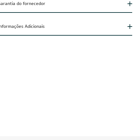
arantia do fornecedor
Informações Adicionais
IA100
CUPOM: POTENCIA200