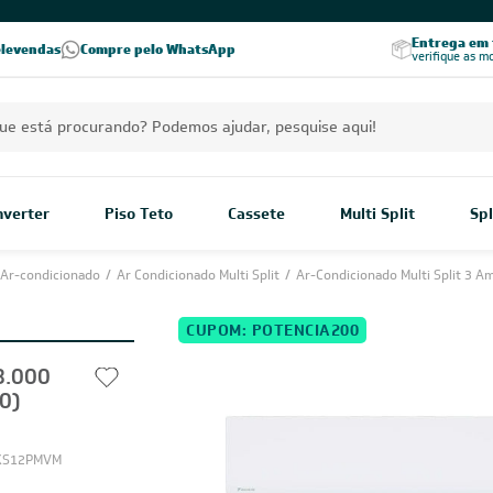
PREÇOS EXCLUSIVOS PARA VOCÊ!
Excelência no RA
Entrega em t
elevendas
Compre pelo WhatsApp
Seja parceiro Leveros
Excelência no Reclame Aqui
verifique as m
Inverter
Piso Teto
Cassete
Multi Split
Spl
Ar-condicionado
/
Ar Condicionado Multi Split
/
Ar-Condicionado Multi Split 3 A
CUPOM: POTENCIA200
8.000
0)
XS12PMVM