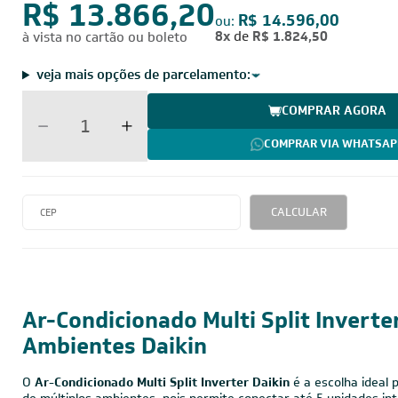
por:
R$ 13.866,20
R$ 14.596,00
ou:
8x
de
R$ 1.824,50
à vista no cartão ou boleto
veja mais opções de parcelamento:
COMPRAR AGORA
COMPRAR VIA WHATSAP
CALCULAR
18.000 BTUs
220V - Monofásico
Inverter
Ar-Condicionado Multi Split Inverte
Ambientes Daikin