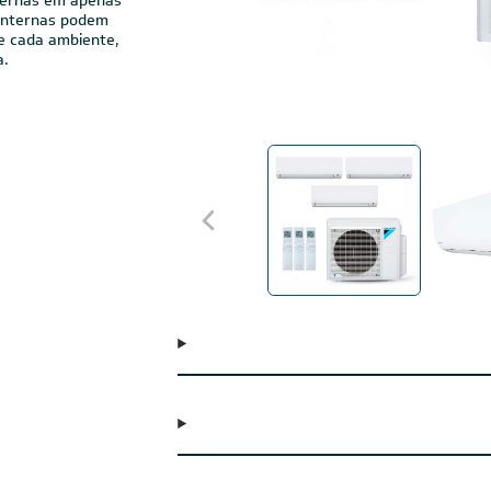
para a climatização
nternas em apenas
 internas podem
e cada ambiente,
a.