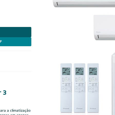
P
Cobre
r 3