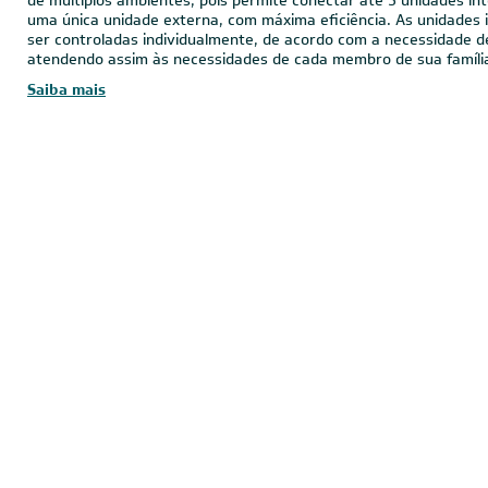
O
Ar-Condicionado Multi Split Inverter Daikin
é a escolha ideal 
de múltiplos ambientes, pois permite conectar até 5 unidades i
uma única unidade externa, com máxima eficiência. As unidades
ser controladas individualmente, de acordo com a necessidade d
atendendo assim às necessidades de cada membro de sua famíli
Saiba mais