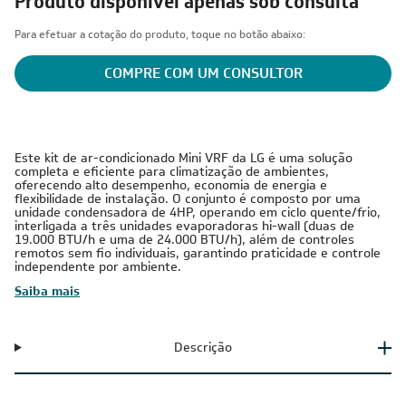
Produto disponível apenas sob consulta
Para efetuar a cotação do produto, toque no botão abaixo:
COMPRE COM UM CONSULTOR
Este kit de ar-condicionado Mini VRF da LG é uma solução
completa e eficiente para climatização de ambientes,
oferecendo alto desempenho, economia de energia e
flexibilidade de instalação. O conjunto é composto por uma
unidade condensadora de 4HP, operando em ciclo quente/frio,
interligada a três unidades evaporadoras hi-wall (duas de
19.000 BTU/h e uma de 24.000 BTU/h), além de controles
remotos sem fio individuais, garantindo praticidade e controle
independente por ambiente.
Saiba mais
Descrição