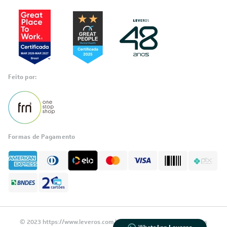
Feito por:
Formas de Pagamento
Informações
sobre seu
pedido?
Fale com a LIA
Compre pelo
WhatsApp
© 2023 https://www.leveros.com.br Todos os diretitos reservados