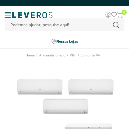
0
Nossas Lojas
Home
/
Ar-condicionado
/
VRF
/
Conjunto VRF