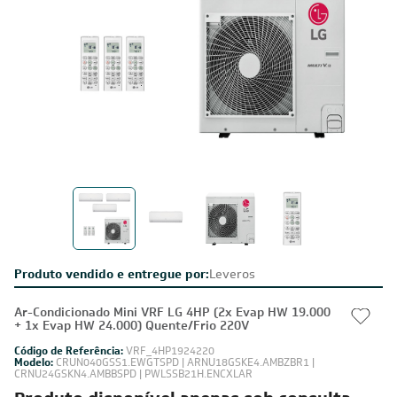
Produto vendido e entregue por:
Leveros
Ar-Condicionado Mini VRF LG 4HP (2x Evap HW 19.000
+ 1x Evap HW 24.000) Quente/Frio 220V
Código de Referência:
VRF_4HP1924220
Modelo:
CRUN040GSS1.EWGTSPD | ARNU18GSKE4.AMBZBR1 |
CRNU24GSKN4.AMBBSPD | PWLSSB21H.ENCXLAR