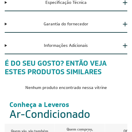
Especificação Técnica
Garantia do fornecedor
Informações Adicionais
É DO SEU GOSTO? ENTÃO VEJA
ESTES PRODUTOS SIMILARES
Nenhum produto encontrado nessa vitrine
Conheça a Leveros
Ar-Condicionado
Quem comprou,
Quem viu, viu também
Ofer