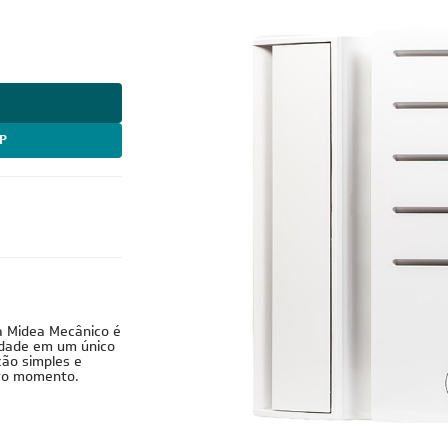
P
encional
a Midea Mecânico é
cidade em um único
ção simples e
iro momento.