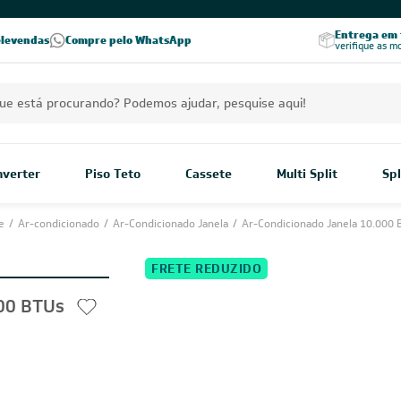
PREÇOS EXCLUSIVOS PARA VOCÊ!
Excelência no RA
Entrega em t
elevendas
Compre pelo WhatsApp
Seja parceiro Leveros
Excelência no Reclame Aqui
verifique as m
Inverter
Piso Teto
Cassete
Multi Split
Spl
e
/
Ar-condicionado
/
Ar-Condicionado Janela
/
Ar-Condicionado Janela 10.000 
FRETE REDUZIDO
000 BTUs