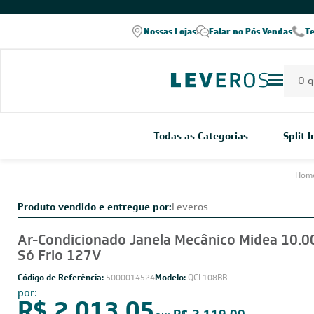
COMPRE PELO WHATSAPP
Nossas Lojas
Falar no Pós Vendas
T
Todas as Categorias
Split 
Hom
Produto vendido e entregue por:
Leveros
Ar-Condicionado Janela Mecânico Midea 10.
Só Frio 127V
Código de Referência:
5000014524
Modelo:
QCL108BB
por: