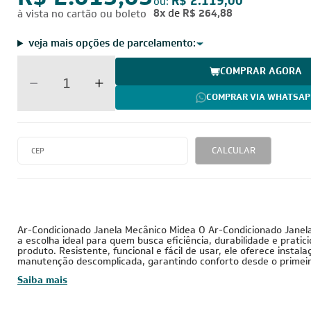
R$ 2.013,05
R$ 2.119,00
ou:
8x
de
R$ 264,88
à vista no cartão ou boleto
veja mais opções de parcelamento:
COMPRAR AGORA
COMPRAR VIA WHATSAP
CALCULAR
10.000 BTUs
127V - Monofásico
Conv
Ar-Condicionado Janela Mecânico Midea O Ar-Condicionado Janel
a escolha ideal para quem busca eficiência, durabilidade e prati
produto. Resistente, funcional e fácil de usar, ele oferece instala
manutenção descomplicada, garantindo conforto desde o prime
Saiba mais