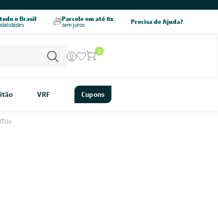
CHAME AGORA
odo o Brasil
Parcele em até 8x
5% OFF no PIX
Precisa de Ajuda?
odalidades
sem juros
pagamento à vista
0
itão
VRF
Cupons
BTUs