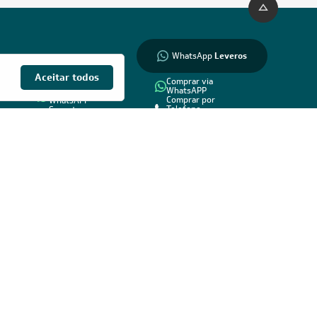
WhatsApp
WhatsApp
Leveros
E
CONTATO
CONTATO VENDAS
SUPORTE
Aceitar todos
Comprar via
WhatsAPP
Suporte via
Comprar por
WhatsAPP
Telefone
Suporte por
0800 889 4888
Telefone
vendas@leveros.com.br
800
0800 770 4885
Seg a Sex das 8h até
Seg a Sex das 8h
as 18h
até as 18h
Sáb das 8h as 12h
*exceto feriados
*exceto feriados
Formas de Pagamento