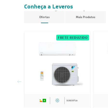
Conheça a Leveros
Ar-Condicionado
Ofertas
Mais Produtos
FRETE REDUZIDO
9.000 BTUs