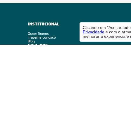
INSTITUCIONAL
Clicando em "Aceitar tod
Privacidade
e com o armaz
Quem Somos
melhorar a experiência e 
Trabalhe conosco
Blog
SIGA-NOS
Segurança
Reconhecimento