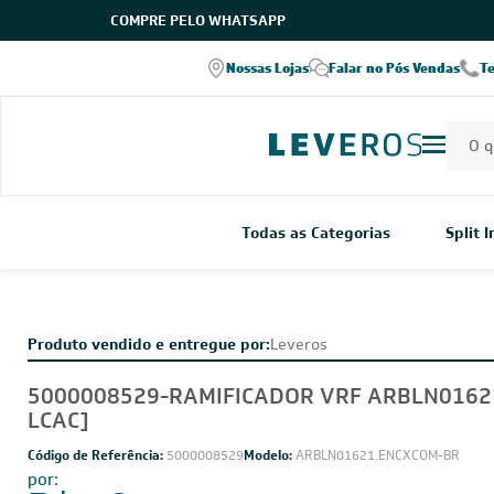
COMPRE PELO WHATSAPP
Nossas Lojas
Falar no Pós Vendas
T
Todas as Categorias
Split 
Produto vendido e entregue por:
Leveros
5000008529-RAMIFICADOR VRF ARBLN01621
LCAC]
Código de Referência:
5000008529
Modelo:
ARBLN01621.ENCXCOM-BR
por: