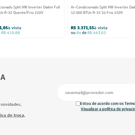
ionado Split HW Inverter Daikin Full
Ar-Condicionado Split HW Inverter Daik
Us R-32 Quente/Frio 220V
12.000 BTUs R-32 Só Frio 220V
1,05
à vista
R$ 3.371,55
à vista
e
R$ 419,88
ou
8x
de
R$ 443,63
BA
Estou de acordo com os Termos
 novidades,
Visualizar a política de privac
ica de troca,