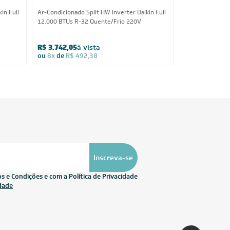
in Full
Ar-Condicionado Split HW Inverter Daikin Full
Ar-Condicionado 
12.000 BTUs R-32 Quente/Frio 220V
18.000 BTUs R-
R$ 3.742,05
à vista
R$ 4.654,05
à
ou
8x
de
R$ 492,38
ou
8x
de
R$ 6
Inscreva-se
Informações
sobre seu
 e Condições e com a Política de Privacidade
pedido?
idade
Fale com a
LIA
Compre pelo