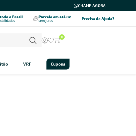
CHAME AGORA
odo o Brasil
Parcele em até 8x
5% OFF no PIX
Precisa de Ajuda?
odalidades
sem juros
pagamento à vista
0
itão
VRF
Cupons