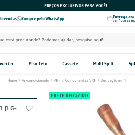
PREÇOS EXCLUSIVOS PARA VOCÊ!
Excelência no RA
Entrega em t
elevendas
Compre pelo WhatsApp
Seja parceiro Leveros
Excelência no Reclame Aqui
verifique as m
Inverter
Piso Teto
Cassete
Multi Split
Spl
Home
/
Ar-condicionado
/
VRF
/
Componentes VRF
/
Derivação em Y
FRETE REDUZIDO
 [LG-