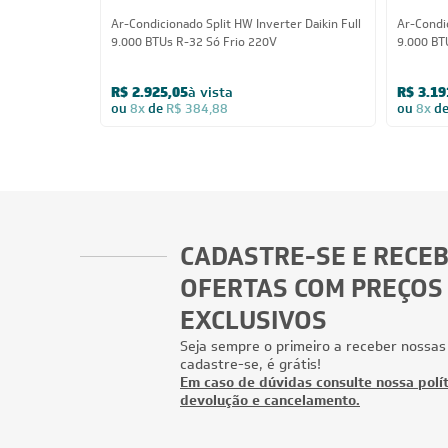
Ar-Condicionado Split HW Inverter Daikin Full
Ar-Condic
9.000 BTUs R-32 Só Frio 220V
9.000 BT
R$ 2.925,05
à vista
R$ 3.19
ou
8x
de
R$ 384,88
ou
8x
d
CADASTRE-SE E RECE
OFERTAS COM PREÇOS
EXCLUSIVOS
Seja sempre o primeiro a receber nossas
cadastre-se, é grátis!
Em caso de dúvidas consulte nossa polít
devolução e cancelamento.