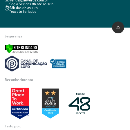
vendas@leveros.com.br
Seg a Sex das 8h até as 18h
Sáb das 8h as 12h
*exceto feriados
Segurança
Reconhecimento
Feito por: