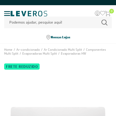
0
Nossas Lojas
Home
/
Ar-condicionado
/
Ar Condicionado Multi Split
/
Componentes
Multi Split
/
Evaporadoras Multi Split
/
Evaporadoras HW
FRETE REDUZIDO