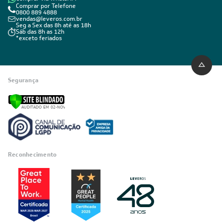
Comprar por Telefone
0800 889 4888
vendas@leveros.com.br
Seg a Sex das 8h até as 18h
Sáb das 8h as 12h
*exceto feriados
Segurança
Reconhecimento