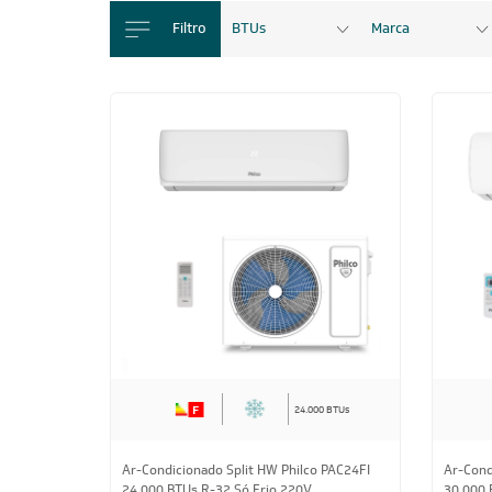
Filtro
BTUs
Marca
24.000 BTUs
Ar-Condicionado Split HW Philco PAC24FI
Ar-Cond
24.000 BTUs R-32 Só Frio 220V
30.000 