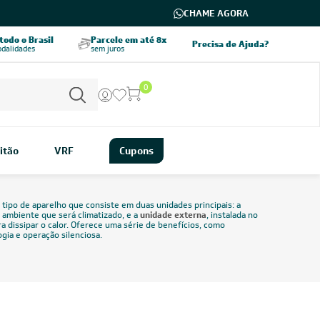
CHAME AGORA
odo o Brasil
Parcele em até 8x
5% OFF no PIX
Precisa de Ajuda?
odalidades
sem juros
pagamento à vista
0
itão
VRF
Cupons
tipo de aparelho que consiste em duas unidades principais: a
 ambiente que será climatizado, e a
unidade externa
, instalada no
ra dissipar o calor. Oferece uma série de benefícios, como
gia e operação silenciosa.