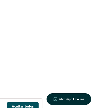
Informações
sobre seu
pedido?
Fale com a
LIA
Compre pelo
WhatsApp
WhatsApp
Leveros
Aceitar todos