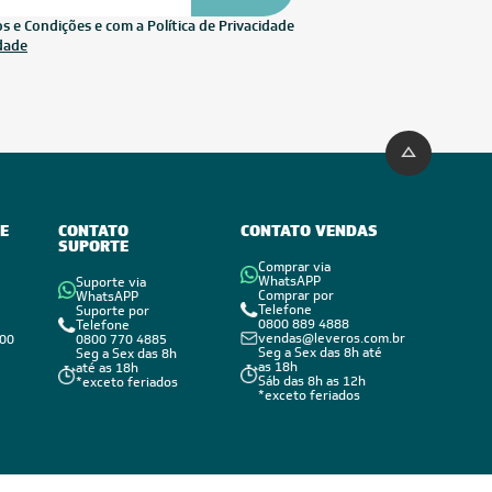
 e Condições e com a Política de Privacidade
idade
E
CONTATO
CONTATO VENDAS
SUPORTE
Comprar via
WhatsAPP
Suporte via
Comprar por
WhatsAPP
Telefone
Suporte por
0800 889 4888
Telefone
vendas@leveros.com.br
800
0800 770 4885
Seg a Sex das 8h até
Seg a Sex das 8h
as 18h
até as 18h
Sáb das 8h as 12h
*exceto feriados
*exceto feriados