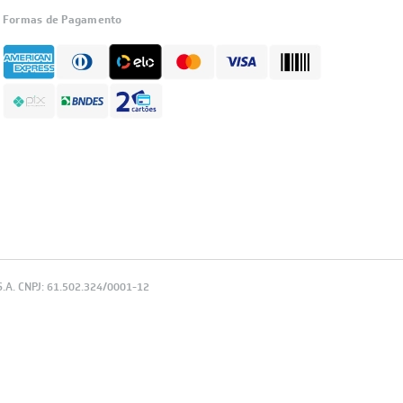
Formas de Pagamento
.A. CNPJ: 61.502.324/0001-12