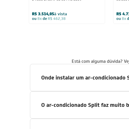
R$ 3.514,05
à vista
R$ 4.7
ou
8x
de
R$ 462,38
ou
8x
Está com alguma dúvida? Veja
Onde instalar um ar-condicionado S
O ar-condicionado Split faz muito 