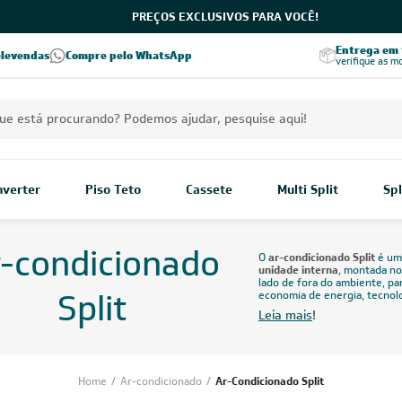
PREÇOS EXCLUSIVOS PARA VOCÊ!
Excelência no RA
Entrega em t
elevendas
Compre pelo WhatsApp
Seja parceiro Leveros
Excelência no Reclame Aqui
verifique as m
Inverter
Piso Teto
Cassete
Multi Split
Spl
-condicionado
O
ar-condicionado Split
é um 
unidade interna
, montada no
lado de fora do ambiente, pa
Split
economia de energia, tecnolo
Leia mais
!
Home
/
Ar-condicionado
/
Ar-Condicionado Split