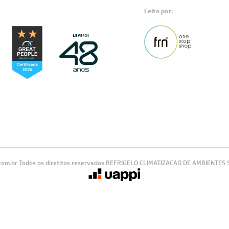
Feito por:
com.br Todos os diretitos reservados REFRIGELO CLIMATIZACAO DE AMBIENTES S