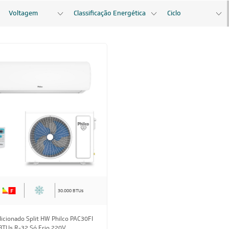
Voltagem
Classificação Energética
Ciclo
30.000 BTUs
icionado Split HW Philco PAC30FI
BTUs R-32 Só Frio 220V