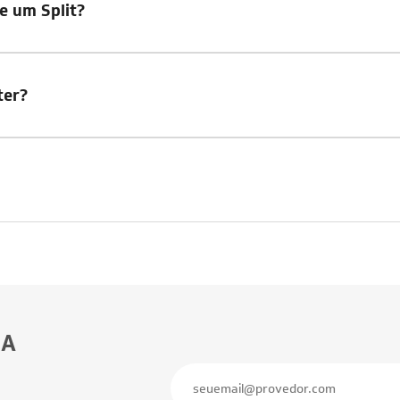
e um Split?
ter?
BA