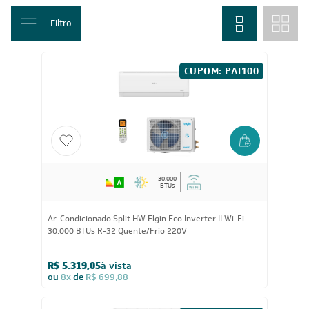
temperatura estável e reduzindo picos de energia.
Mostrar mais
Home
/
Ar-condicionado
/
Ar-Condicionado Inverter
Filtro
CUPOM: PAI100
30.000
BTUs
Ar-Condicionado Split HW Elgin Eco Inverter II Wi-Fi
30.000 BTUs R-32 Quente/Frio 220V