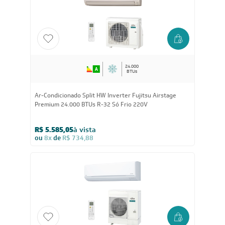
R$ 1.737,55
à vista
ou
8x
de
R$ 228,63
CUPOM: PAI100
24.000
BTUs
Ar-Condicionado Split HW Inverter Fujitsu Airstage
Premium 24.000 BTUs R-32 Só Frio 220V
R$ 5.585,05
à vista
ou
8x
de
R$ 734,88