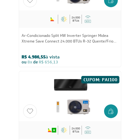
CUPOM: PAI100
24.000
BTUs
Ar-Condicionado Split HW Inverter Springer Midea
Xtreme Save Connect 24.000 BTUs R-32 Quente/Frio
220V
R$ 4.986,55
à vista
ou
8x
de
R$ 656,13
CUPOM: PAI100