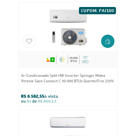
Xtreme Save Connect C 30.000 BTUs Frio 220V
R$ 5.946,05
à vista
ou
8x
de
R$ 782,38
CUPOM: PAI100
30.000
BTUs
Ar-Condicionado Split HW Inverter Springer Midea
Xtreme Save Connect C 30.000 BTUs Quente/Frio 220V
R$ 6.582,55
à vista
ou
8x
de
R$ 866,13