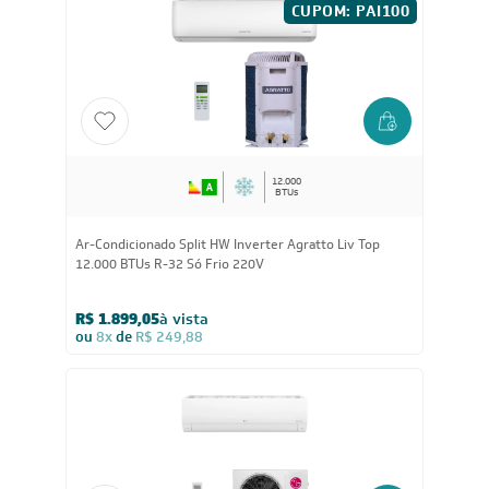
R$ 5.319,05
à vista
ou
8x
de
R$ 699,88
CUPOM: PAI100
12.000
BTUs
Ar-Condicionado Split HW Inverter Agratto Liv Top
12.000 BTUs R-32 Só Frio 220V
R$ 1.899,05
à vista
ou
8x
de
R$ 249,88