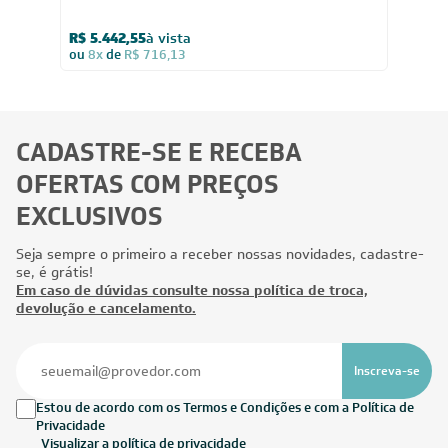
30.000
BTUs
Ar-Condicionado Split HW Inverter R-32 Philco
PAC30000IFM15 30.000 BTUs Só Frio 220V
R$ 5.442,55
à vista
ou
8x
de
R$ 716,13
CADASTRE-SE E RECEBA
OFERTAS COM PREÇOS
EXCLUSIVOS
Seja sempre o primeiro a receber nossas novidades, cadastre-
se, é grátis!
Em caso de dúvidas consulte nossa política de troca,
devolução e cancelamento.