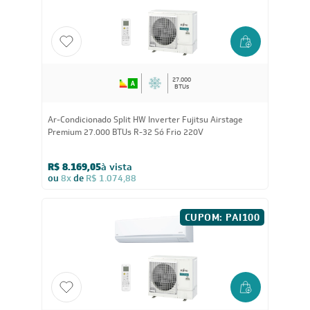
ou
8x
de
R$ 487,38
27.000
BTUs
Ar-Condicionado Split HW Inverter Fujitsu Airstage
Premium 27.000 BTUs R-32 Só Frio 220V
R$ 8.169,05
à vista
ou
8x
de
R$ 1.074,88
CUPOM: PAI100