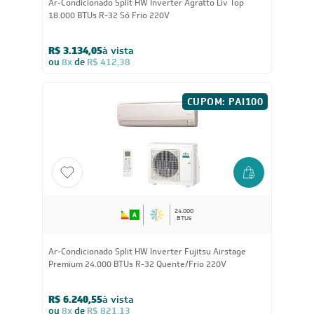
18.000
BTUs
Ar-Condicionado Split HW Inverter Agratto Liv Top
18.000 BTUs R-32 Só Frio 220V
R$ 3.134,05
à vista
ou
8x
de
R$ 412,38
CUPOM: PAI100
24.000
BTUs