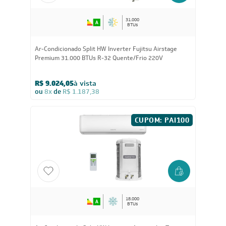
31.000
BTUs
Ar-Condicionado Split HW Inverter Fujitsu Airstage
Premium 31.000 BTUs R-32 Quente/Frio 220V
R$ 9.024,05
à vista
ou
8x
de
R$ 1.187,38
CUPOM: PAI100