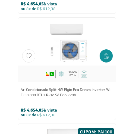
BTUs
Ar-Condicionado Split HW Elgin Eco Dream Inverter Wi-
Fi 24.000 BTUs R-32 Quente/Frio 220V
R$ 4.654,05
à vista
ou
8x
de
R$ 612,38
30.000
BTUs
Ar-Condicionado Split HW Elgin Eco Dream Inverter Wi-
Fi 30.000 BTUs R-32 Só Frio 220V