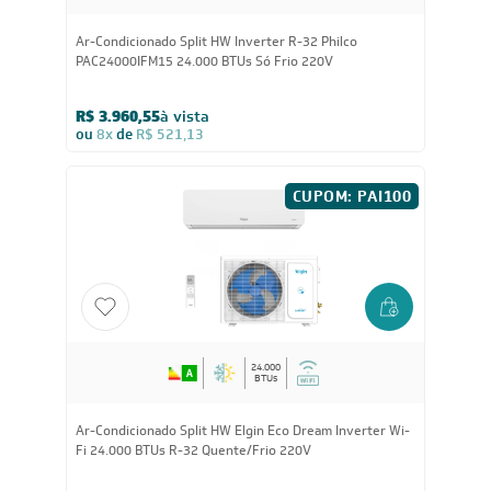
24.000
BTUs
Ar-Condicionado Split HW Inverter R-32 Philco
PAC24000IFM15 24.000 BTUs Só Frio 220V
R$ 3.960,55
à vista
ou
8x
de
R$ 521,13
CUPOM: PAI100
24.000