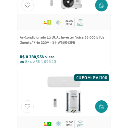
36.000
BTUs
Ar-Condicionado LG DUAL Inverter Voice 36.000 BTUs
Quente/ Frio 220V - S4-W36R43FB
R$ 8.330,55
à vista
ou
8x
de
R$ 1.096,13
CUPOM: PAI100