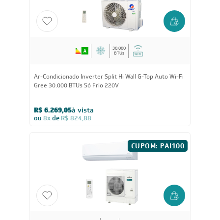
30.000
BTUs
Ar-Condicionado Inverter Split Hi Wall G-Top Auto Wi-Fi
Gree 30.000 BTUs Só Frio 220V
R$ 6.269,05
à vista
ou
8x
de
R$ 824,88
CUPOM: PAI100