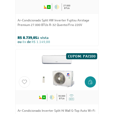
27.000
BTUs
Ar-Condicionado Split HW Inverter Fujitsu Airstage
Premium 27.000 BTUs R-32 Quente/Frio 220V
R$ 8.739,05
à vista
ou
8x
de
R$ 1.149,88
CUPOM: PAI100