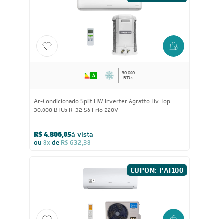
R$ 4.654,05
à vista
ou
8x
de
R$ 612,38
CUPOM: PAI100
30.000
BTUs
Ar-Condicionado Split HW Inverter Agratto Liv Top
30.000 BTUs R-32 Só Frio 220V
R$ 4.806,05
à vista
ou
8x
de
R$ 632,38