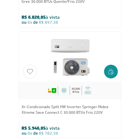
30.000
BTUs
Ar-Condicionado Inverter Split Hi Wall G-Top Auto Wi-Fi
Gree 30.000 BTUs Quente/Frio 220V
R$ 6.820,05
à vista
ou
8x
de
R$ 897,38
30.000
BTUs
Ar-Condicionado Split HW Inverter Springer Midea