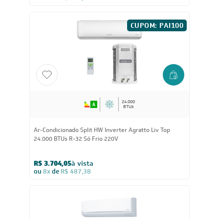
Ar-Condicionado Split HW Inverter Fujitsu Airstage
Premium 24.000 BTUs R-32 Quente/Frio 220V
R$ 6.240,55
à vista
ou
8x
de
R$ 821,13
CUPOM: PAI100
24.000
BTUs
Ar-Condicionado Split HW Inverter Agratto Liv Top
24.000 BTUs R-32 Só Frio 220V
R$ 3.704,05
à vista