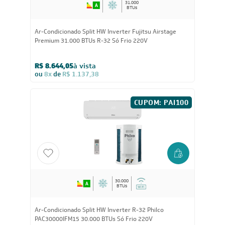
31.000
BTUs
Ar-Condicionado Split HW Inverter Fujitsu Airstage
Premium 31.000 BTUs R-32 Só Frio 220V
R$ 8.644,05
à vista
ou
8x
de
R$ 1.137,38
CUPOM: PAI100