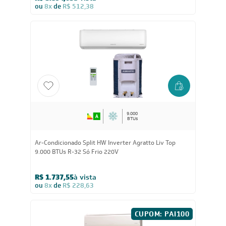
Ar-Condicionado Split HW Inverter Springer Midea
AirVolution Connect 22.000 BTUs R-32 Só Frio 220V
R$ 3.894,05
à vista
ou
8x
de
R$ 512,38
9.000
BTUs
Ar-Condicionado Split HW Inverter Agratto Liv Top
9.000 BTUs R-32 Só Frio 220V