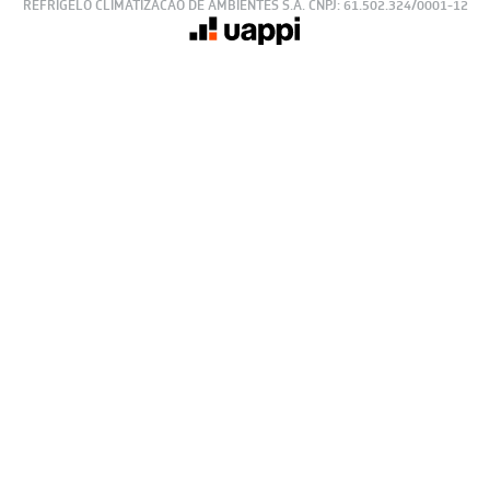
© 2023 https://www.leveros.com.br Todos os diretitos reservados
REFRIGELO CLIMATIZACAO DE AMBIENTES S.A. CNPJ: 61.502.324/0001-12