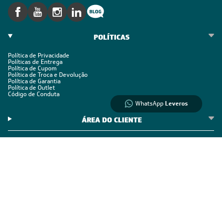
Informações
sobre seu
pedido?
Fale com a LIA
POLÍTICAS
Política de Privacidade
Compre pelo
Políticas de Entrega
Política de Cupom
WhatsApp
Política de Troca e Devolução
Política de Garantia
Política de Outlet
Código de Conduta
WhatsApp
Leveros
ÁREA DO CLIENTE
ÁREA DO CLIENTE PARCEIRO
CONTATO SUPORTE
CONTATO VENDAS
Comprar via WhatsAPP
Comprar por Telefone
0800 889 4888