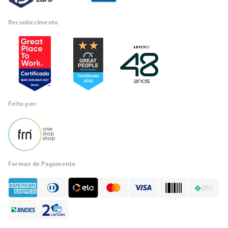
Reconhecimento
Feito por:
Formas de Pagamento
Informações
sobre seu
pedido?
Fale com a LIA
Compre pelo
WhatsApp