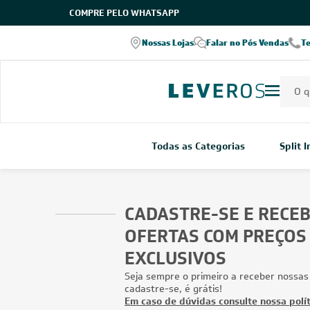
COMPRE PELO WHATSAPP
Entrega em todo o Brasil
Parcele em até 8x
ro Leveros
Nossas Lojas
Falar no Pós Vendas
T
verifique as modalidades
sem juros
Todas as Categorias
Split 
CADASTRE-SE E RECE
OFERTAS COM PREÇOS
EXCLUSIVOS
Seja sempre o primeiro a receber nossas
cadastre-se, é grátis!
Em caso de dúvidas consulte nossa polít