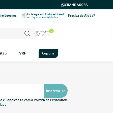
CHAME AGORA
Entrega em todo o Brasil
Parcele em até 8x
iro Leveros
Precisa de Ajuda?
verifique as modalidades
sem juros
0
itão
VRF
Cupons
Inscreva-se
 e Condições e com a Política de Privacidade
idade