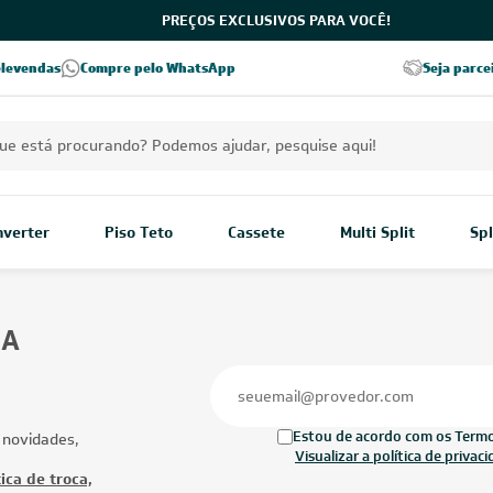
PREÇOS EXCLUSIVOS PARA VOCÊ!
5% OFF no PIX
Excelência no RA
elevendas
Compre pelo WhatsApp
Seja parce
pagamento à vista
Excelência no Reclame Aqui
Inverter
Piso Teto
Cassete
Multi Split
Spl
BA
Estou de acordo com os Termos
 novidades,
Visualizar a política de privac
ica de troca,