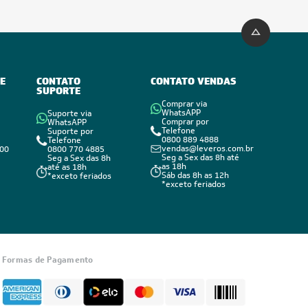
E
CONTATO
CONTATO VENDAS
SUPORTE
Comprar via
WhatsAPP
Suporte via
Comprar por
WhatsAPP
Telefone
Suporte por
0800 889 4888
Telefone
vendas@leveros.com.br
800
0800 770 4885
Seg a Sex das 8h até
Seg a Sex das 8h
as 18h
até as 18h
Sáb das 8h as 12h
*exceto feriados
*exceto feriados
Informações
sobre seu
Formas de Pagamento
pedido?
Fale com a
LIA