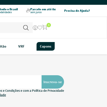
odo o Brasil
Parcele em até 8x
5% OFF no PIX
Precisa de Ajuda?
odalidades
sem juros
pagamento à vista
0
itão
VRF
Cupons
Inscreva-se
 e Condições e com a Política de Privacidade
idade