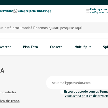
Excelência no RA
Entrega em t
elevendas
Compre pelo WhatsApp
Seja parceiro Leveros
Excelência no Reclame Aqui
verifique as m
Inverter
Piso Teto
Cassete
Multi Split
Spl
BA
Estou de acordo com os Termos
 novidades,
Visualizar a política de privac
ica de troca,