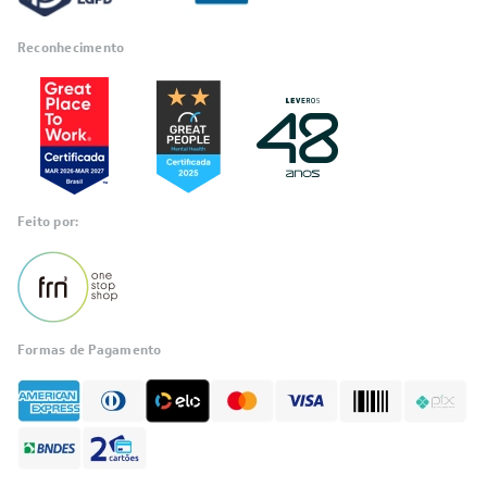
Reconhecimento
Feito por:
Formas de Pagamento
Informações
sobre seu
pedido?
Fale com a LIA
Compre pelo
WhatsApp